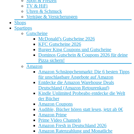
Sport & Freizeit
TV & HiFi
Uhren & Schmuck
Verträge & Versicherungen
Shops
Spartipps
Gutscheine
McDonald’s Gutscheine 2026
KFC Gutscheine 2026
Burger King Coupons und Gutscheine
Dominos Gutschein & Coupons 2026 für deine
Pizza sichern!
Amazon
Amazon Schnäppchenmarkt: Die 6 besten Tipps
für unschlagbare Angebote auf Amazon
Entdecke die Amazon Warehouse Deals
Deutschland (Amazon Retourenkauf)
Kindle Unlimited Probeabo entdecke die Welt
der Bücher
Amazon Coupons
Audible, Bücher hören statt lesen, jetzt ab 0€
Amazon Prime
Prime Video Channels
Amazon Fresh in Deutschland 2026
Amazon Ratenzahlung und Monatliche