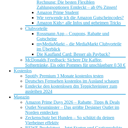
Rechnung: Die besten Flexiblen
Zahlungsoptionen Entdeckt – ab 0% Zinsen!
Amazon Prime Student
Wie verwende ich die Amazon Gutscheincodes?
Amazon Kids+ alle Infos und geheimen Tricks
Clubvorteile
Rossmann App – Coupons, Rabatte und
Gutscheine
myMediaMarkt – die MediaMarkt Clubvorteile
im Überblick
Die Kaufland Card: Besser als Payback?
McDonalds Feedback: Sichere Dir Kaffee,
Softgetränke, Eis oder Pommes für unschlagbare 0,50 €
Kostenlos
Spotify Premium 3 Monate kostenlos testen
Deutsches Fernsehen kostenlos im Ausland schauen
Entdecke den kostenlosen dm Teppichreiniger zum
ausleihen 2024
Magazin
Amazon Prime Days 2026 – Rabatte, Tipps & Deals
Outlet Neumünster – Das größte Designer Outlet im
Norden entdecken
Zeckenschutz bei Hunden – So schützt du deinen
Vierbeiner effektiv
REWE Produkttest – Jetzt Starten und Gratisprodukte