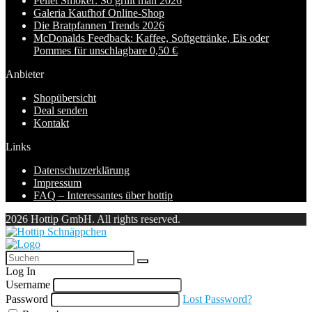
Pellet Smoker: So grillt man 2026
Galeria Kaufhof Online-Shop
Die Bratpfannen Trends 2026
McDonalds Feedback: Kaffee, Softgetränke, Eis oder
Pommes für unschlagbare 0,50 €
Anbieter
Shopübersicht
Deal senden
Kontakt
Links
Datenschutzerklärung
Impressum
FAQ – Interessantes über hottip
2026 Hottip GmbH. All rights reserved.
Log In
Username
Password
Lost Password?