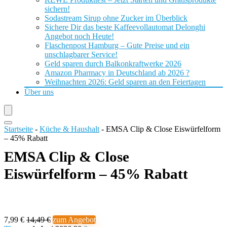
sichern!
Sodastream Sirup ohne Zucker im Überblick
Sichere Dir das beste Kaffeevollautomat Delonghi
Angebot noch Heute!
Flaschenpost Hamburg – Gute Preise und ein
unschlagbarer Service!
Geld sparen durch Balkonkraftwerke 2026
Amazon Pharmacy in Deutschland ab 2026 ?
Weihnachten 2026: Geld sparen an den Feiertagen
Über uns
Startseite
-
Küche & Haushalt
-
EMSA Clip & Close Eiswürfelform
– 45% Rabatt
EMSA Clip & Close
Eiswürfelform – 45% Rabatt
7,99 €
14,49 €
zum Angebot