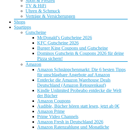
Sport & Freizeit
TV & HiFi
Uhren & Schmuck
Verträge & Versicherungen
Shops
Spartipps
Gutscheine
McDonald’s Gutscheine 2026
KFC Gutscheine 2026
Burger King Coupons und Gutscheine
Dominos Gutschein & Coupons 2026 für deine
Pizza sichern!
Amazon
Amazon Schnäppchenmarkt: Die 6 besten Tipps
für unschlagbare Angebote auf Amazon
Entdecke die Amazon Warehouse Deals
Deutschland (Amazon Retourenkauf)
Kindle Unlimited Probeabo entdecke die Welt
der Bücher
Amazon Coupons
Audible, Bücher hören statt lesen, jetzt ab 0€
Amazon Prime
Prime Video Channels
Amazon Fresh in Deutschland 2026
Amazon Ratenzahlung und Monatliche