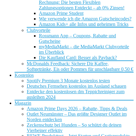
Rechnung: Die besten Flexiblen
Zahlungsoptionen Entdeckt – ab 0% Zinsen!
Amazon Prime Student
Wie verwende ich die Amazon Gutscheincodes?
Amazon Kids+ alle Infos und geheimen Tricks
Clubvorteile
Rossmann App – Coupons, Rabatte und
Gutscheine
myMediaMarkt – die MediaMarkt Clubvorteile
im Überblick
Die Kaufland Card: Besser als Payback?
McDonalds Feedback: Sichere Dir Kaffee,
Softgetränke, Eis oder Pommes für unschlagbare 0,50 €
Kostenlos
Spotify Premium 3 Monate kostenlos testen
Deutsches Fernsehen kostenlos im Ausland schauen
Entdecke den kostenlosen dm Teppichreiniger zum
ausleihen 2024
Magazin
Amazon Prime Days 2026 – Rabatte, Tipps & Deals
Outlet Neumünster – Das größte Designer Outlet im
Norden entdecken
Zeckenschutz bei Hunden – So schützt du deinen
Vierbeiner effektiv
REWE Produkttest – Jetzt Starten und Gratisprodukte