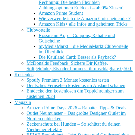
Rechnung: Die besten Flexiblen
Zahlungsoptionen Entdeckt – ab 0% Zinsen!
Amazon Prime Student
Wie verwende ich die Amazon Gutscheincodes?
Amazon Kids+ alle Infos und geheimen Tricks
Clubvorteile
Rossmann App – Coupons, Rabatte und
Gutscheine
myMediaMarkt – die MediaMarkt Clubvorteile
im Überblick
Die Kaufland Card: Besser als Payback?
McDonalds Feedback: Sichere Dir Kaffee,
Softgetränke, Eis oder Pommes für unschlagbare 0,50 €
Kostenlos
Spotify Premium 3 Monate kostenlos testen
Deutsches Fernsehen kostenlos im Ausland schauen
Entdecke den kostenlosen dm Teppichreiniger zum
ausleihen 2024
Magazin
Amazon Prime Days 2026 – Rabatte, Tipps & Deals
Outlet Neumünster – Das größte Designer Outlet im
Norden entdecken
Zeckenschutz bei Hunden – So schützt du deinen
Vierbeiner effektiv
REWE Produkttest – Jetzt Starten und Gratisprodukte