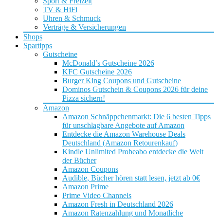
Sport & Freizeit
TV & HiFi
Uhren & Schmuck
Verträge & Versicherungen
Shops
Spartipps
Gutscheine
McDonald’s Gutscheine 2026
KFC Gutscheine 2026
Burger King Coupons und Gutscheine
Dominos Gutschein & Coupons 2026 für deine
Pizza sichern!
Amazon
Amazon Schnäppchenmarkt: Die 6 besten Tipps
für unschlagbare Angebote auf Amazon
Entdecke die Amazon Warehouse Deals
Deutschland (Amazon Retourenkauf)
Kindle Unlimited Probeabo entdecke die Welt
der Bücher
Amazon Coupons
Audible, Bücher hören statt lesen, jetzt ab 0€
Amazon Prime
Prime Video Channels
Amazon Fresh in Deutschland 2026
Amazon Ratenzahlung und Monatliche