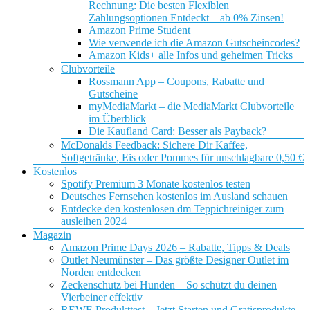
Rechnung: Die besten Flexiblen
Zahlungsoptionen Entdeckt – ab 0% Zinsen!
Amazon Prime Student
Wie verwende ich die Amazon Gutscheincodes?
Amazon Kids+ alle Infos und geheimen Tricks
Clubvorteile
Rossmann App – Coupons, Rabatte und
Gutscheine
myMediaMarkt – die MediaMarkt Clubvorteile
im Überblick
Die Kaufland Card: Besser als Payback?
McDonalds Feedback: Sichere Dir Kaffee,
Softgetränke, Eis oder Pommes für unschlagbare 0,50 €
Kostenlos
Spotify Premium 3 Monate kostenlos testen
Deutsches Fernsehen kostenlos im Ausland schauen
Entdecke den kostenlosen dm Teppichreiniger zum
ausleihen 2024
Magazin
Amazon Prime Days 2026 – Rabatte, Tipps & Deals
Outlet Neumünster – Das größte Designer Outlet im
Norden entdecken
Zeckenschutz bei Hunden – So schützt du deinen
Vierbeiner effektiv
REWE Produkttest – Jetzt Starten und Gratisprodukte