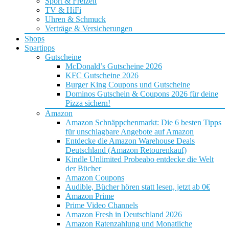
Sport & Freizeit
TV & HiFi
Uhren & Schmuck
Verträge & Versicherungen
Shops
Spartipps
Gutscheine
McDonald’s Gutscheine 2026
KFC Gutscheine 2026
Burger King Coupons und Gutscheine
Dominos Gutschein & Coupons 2026 für deine
Pizza sichern!
Amazon
Amazon Schnäppchenmarkt: Die 6 besten Tipps
für unschlagbare Angebote auf Amazon
Entdecke die Amazon Warehouse Deals
Deutschland (Amazon Retourenkauf)
Kindle Unlimited Probeabo entdecke die Welt
der Bücher
Amazon Coupons
Audible, Bücher hören statt lesen, jetzt ab 0€
Amazon Prime
Prime Video Channels
Amazon Fresh in Deutschland 2026
Amazon Ratenzahlung und Monatliche