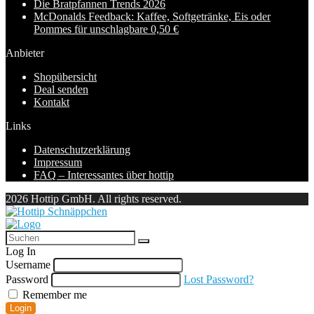
Die Bratpfannen Trends 2026
McDonalds Feedback: Kaffee, Softgetränke, Eis oder
Pommes für unschlagbare 0,50 €
Anbieter
Shopübersicht
Deal senden
Kontakt
Links
Datenschutzerklärung
Impressum
FAQ – Interessantes über hottip
2026 Hottip GmbH. All rights reserved.
Log In
Username
Password
Lost Password?
Remember me
Login