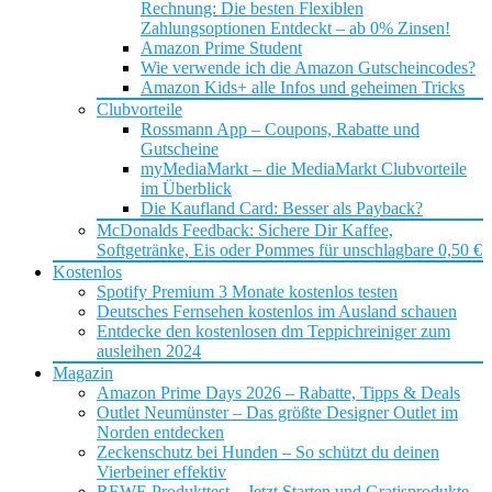
Rechnung: Die besten Flexiblen
Zahlungsoptionen Entdeckt – ab 0% Zinsen!
Amazon Prime Student
Wie verwende ich die Amazon Gutscheincodes?
Amazon Kids+ alle Infos und geheimen Tricks
Clubvorteile
Rossmann App – Coupons, Rabatte und
Gutscheine
myMediaMarkt – die MediaMarkt Clubvorteile
im Überblick
Die Kaufland Card: Besser als Payback?
McDonalds Feedback: Sichere Dir Kaffee,
Softgetränke, Eis oder Pommes für unschlagbare 0,50 €
Kostenlos
Spotify Premium 3 Monate kostenlos testen
Deutsches Fernsehen kostenlos im Ausland schauen
Entdecke den kostenlosen dm Teppichreiniger zum
ausleihen 2024
Magazin
Amazon Prime Days 2026 – Rabatte, Tipps & Deals
Outlet Neumünster – Das größte Designer Outlet im
Norden entdecken
Zeckenschutz bei Hunden – So schützt du deinen
Vierbeiner effektiv
REWE Produkttest – Jetzt Starten und Gratisprodukte