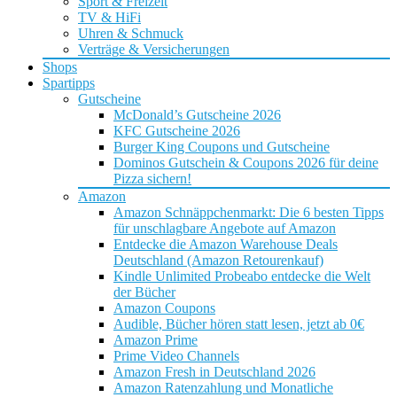
Sport & Freizeit
TV & HiFi
Uhren & Schmuck
Verträge & Versicherungen
Shops
Spartipps
Gutscheine
McDonald’s Gutscheine 2026
KFC Gutscheine 2026
Burger King Coupons und Gutscheine
Dominos Gutschein & Coupons 2026 für deine
Pizza sichern!
Amazon
Amazon Schnäppchenmarkt: Die 6 besten Tipps
für unschlagbare Angebote auf Amazon
Entdecke die Amazon Warehouse Deals
Deutschland (Amazon Retourenkauf)
Kindle Unlimited Probeabo entdecke die Welt
der Bücher
Amazon Coupons
Audible, Bücher hören statt lesen, jetzt ab 0€
Amazon Prime
Prime Video Channels
Amazon Fresh in Deutschland 2026
Amazon Ratenzahlung und Monatliche