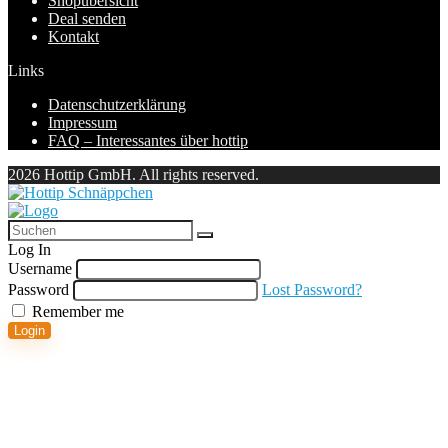
Shopübersicht
Deal senden
Kontakt
Links
Datenschutzerklärung
Impressum
FAQ – Interessantes über hottip
2026 Hottip GmbH. All rights reserved.
Log In
Username
Password
Lost Password?
Remember me
Login