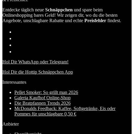
Entdecke täglich neue
Schnäppchen
und spare beim
Onlineshopping bares Geld! Wir zeigen dir, wo du die besten
Angebote, unschlagbare Rabatte und echte
Preisfehler
findest.
Hol Dir WhatsApp oder Telegram!
Hol Dir die Hottip Schnäppchen App
Interessantes
Pellet Smoker: So grillt man 2026
Galeria Kaufhof Online-Shop
Die Bratpfannen Trends 2026
McDonalds Feedback: Kaffee, Softgetränke, Eis oder
Pommes für unschlagbare 0,50 €
Anbieter