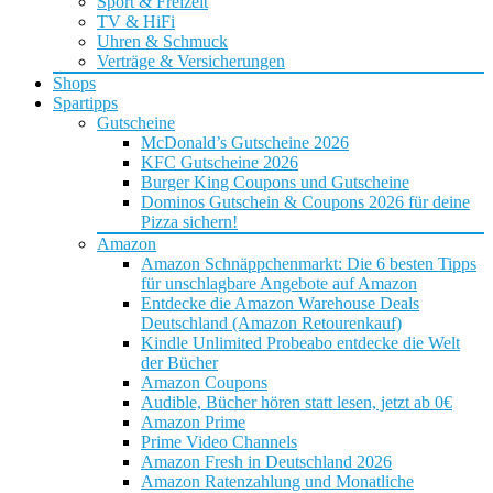
Sport & Freizeit
TV & HiFi
Uhren & Schmuck
Verträge & Versicherungen
Shops
Spartipps
Gutscheine
McDonald’s Gutscheine 2026
KFC Gutscheine 2026
Burger King Coupons und Gutscheine
Dominos Gutschein & Coupons 2026 für deine
Pizza sichern!
Amazon
Amazon Schnäppchenmarkt: Die 6 besten Tipps
für unschlagbare Angebote auf Amazon
Entdecke die Amazon Warehouse Deals
Deutschland (Amazon Retourenkauf)
Kindle Unlimited Probeabo entdecke die Welt
der Bücher
Amazon Coupons
Audible, Bücher hören statt lesen, jetzt ab 0€
Amazon Prime
Prime Video Channels
Amazon Fresh in Deutschland 2026
Amazon Ratenzahlung und Monatliche