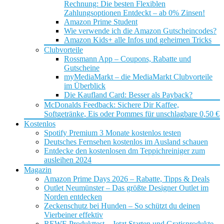
Rechnung: Die besten Flexiblen
Zahlungsoptionen Entdeckt – ab 0% Zinsen!
Amazon Prime Student
Wie verwende ich die Amazon Gutscheincodes?
Amazon Kids+ alle Infos und geheimen Tricks
Clubvorteile
Rossmann App – Coupons, Rabatte und
Gutscheine
myMediaMarkt – die MediaMarkt Clubvorteile
im Überblick
Die Kaufland Card: Besser als Payback?
McDonalds Feedback: Sichere Dir Kaffee,
Softgetränke, Eis oder Pommes für unschlagbare 0,50 €
Kostenlos
Spotify Premium 3 Monate kostenlos testen
Deutsches Fernsehen kostenlos im Ausland schauen
Entdecke den kostenlosen dm Teppichreiniger zum
ausleihen 2024
Magazin
Amazon Prime Days 2026 – Rabatte, Tipps & Deals
Outlet Neumünster – Das größte Designer Outlet im
Norden entdecken
Zeckenschutz bei Hunden – So schützt du deinen
Vierbeiner effektiv
REWE Produkttest – Jetzt Starten und Gratisprodukte