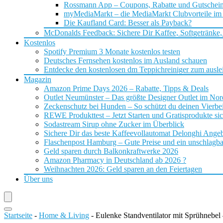
Rossmann App – Coupons, Rabatte und Gutschei
myMediaMarkt – die MediaMarkt Clubvorteile im
Die Kaufland Card: Besser als Payback?
McDonalds Feedback: Sichere Dir Kaffee, Softgetränke,
Kostenlos
Spotify Premium 3 Monate kostenlos testen
Deutsches Fernsehen kostenlos im Ausland schauen
Entdecke den kostenlosen dm Teppichreiniger zum ausle
Magazin
Amazon Prime Days 2026 – Rabatte, Tipps & Deals
Outlet Neumünster – Das größte Designer Outlet im No
Zeckenschutz bei Hunden – So schützt du deinen Vierbei
REWE Produkttest – Jetzt Starten und Gratisprodukte si
Sodastream Sirup ohne Zucker im Überblick
Sichere Dir das beste Kaffeevollautomat Delonghi Ange
Flaschenpost Hamburg – Gute Preise und ein unschlagba
Geld sparen durch Balkonkraftwerke 2026
Amazon Pharmacy in Deutschland ab 2026 ?
Weihnachten 2026: Geld sparen an den Feiertagen
Über uns
Startseite
-
Home & Living
-
Eulenke Standventilator mit Sprühnebel