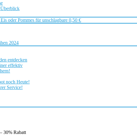
ne
 Überblick
 Eis oder Pommes für unschlagbare 0,50 €
ihen 2024
rden entdecken
ner effektiv
chern!
bot noch Heute!
rer Service!
 – 30% Rabatt