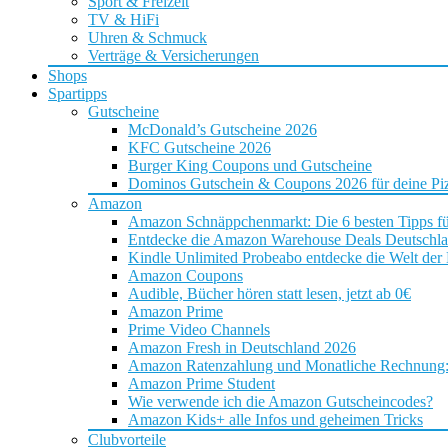
Sport & Freizeit
TV & HiFi
Uhren & Schmuck
Verträge & Versicherungen
Shops
Spartipps
Gutscheine
McDonald’s Gutscheine 2026
KFC Gutscheine 2026
Burger King Coupons und Gutscheine
Dominos Gutschein & Coupons 2026 für deine Piz
Amazon
Amazon Schnäppchenmarkt: Die 6 besten Tipps f
Entdecke die Amazon Warehouse Deals Deutschl
Kindle Unlimited Probeabo entdecke die Welt der
Amazon Coupons
Audible, Bücher hören statt lesen, jetzt ab 0€
Amazon Prime
Prime Video Channels
Amazon Fresh in Deutschland 2026
Amazon Ratenzahlung und Monatliche Rechnung: D
Amazon Prime Student
Wie verwende ich die Amazon Gutscheincodes?
Amazon Kids+ alle Infos und geheimen Tricks
Clubvorteile