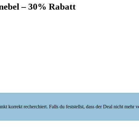
hnebel – 30% Rabatt
korrekt recherchiert. Falls du feststellst, dass der Deal nicht mehr verf