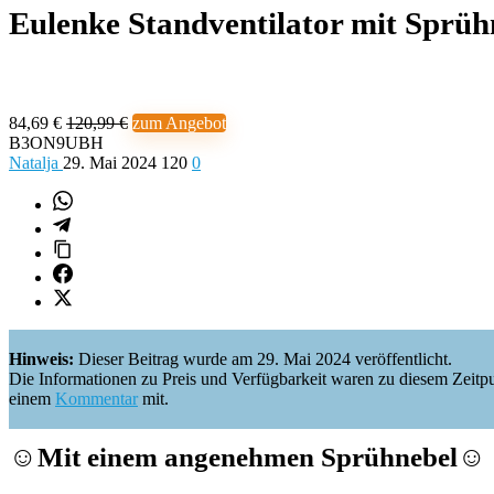
Eulenke Standventilator mit Sprü
84,69 €
120,99 €
zum Angebot
B3ON9UBH
Natalja
29. Mai 2024
120
0
Hinweis:
Dieser Beitrag wurde am 29. Mai 2024 veröffentlicht.
Die Informationen zu Preis und Verfügbarkeit waren zu diesem Zeitpunkt 
einem
Kommentar
mit.
☺️
Mit einem angenehmen Sprühnebel
☺️