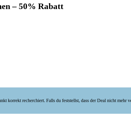
en – 50% Rabatt
korrekt recherchiert. Falls du feststellst, dass der Deal nicht mehr verf