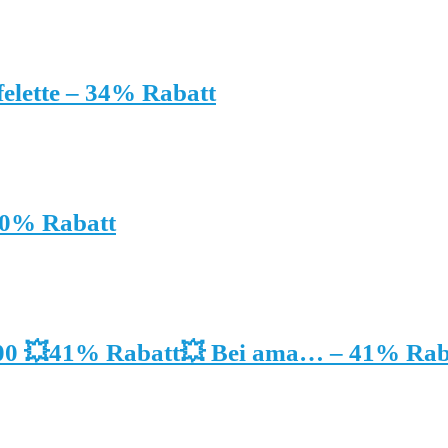
elette – 34% Rabatt
40% Rabatt
00 💥41% Rabatt💥 Bei ama… – 41% Rab