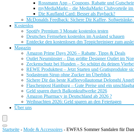
Rossmann App – Coupons, Rabatte und Gutschei
myMediaMarkt – die MediaMarkt Clubvorteile im
Die Kaufland Card: Besser als Payback?
McDonalds Feedback: Sichere Dir Kaffee, Softgetränke,
Kostenlos
Spotify Premium 3 Monate kostenlos testen
Deutsches Fernsehen kostenlos im Ausland schauen
Entdecke den kostenlosen dm Teppichreiniger zum ausle
Magazin
Amazon Prime Days 2026 – Rabatte, Tipps & Deals
Outlet Neumünster – Das größte Designer Outlet im No
Zeckenschutz bei Hunden – So schützt du deinen Vierbei
REWE Produkttest – Jetzt Starten und Gratisprodukte si
Sodastream Sirup ohne Zucker im Überblick
Sichere Dir das beste Kaffeevollautomat Delonghi Ange
Flaschenpost Hamburg – Gute Preise und ein unschlagba
Geld sparen durch Balkonkraftwerke 2026
Amazon Pharmacy in Deutschland ab 2026 ?
Weihnachten 2026: Geld sparen an den Feiertagen
Über uns
Startseite
-
Mode & Accessoires
-
EWFAS Sommer Sandalen für Dam