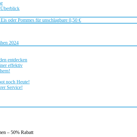
ne
 Überblick
 Eis oder Pommes für unschlagbare 0,50 €
ihen 2024
rden entdecken
ner effektiv
chern!
bot noch Heute!
rer Service!
en – 50% Rabatt