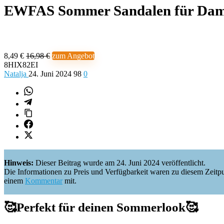
EWFAS Sommer Sandalen für Dam
8,49 €
16,98 €
zum Angebot
8HIX82EI
Natalja
24. Juni 2024
98
0
Hinweis:
Dieser Beitrag wurde am 24. Juni 2024 veröffentlicht.
Die Informationen zu Preis und Verfügbarkeit waren zu diesem Zeitpunkt 
einem
Kommentar
mit.
🥰
Perfekt für deinen Sommerlook
🥰