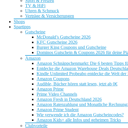
Sport & Freizeit
TV & HiFi
Uhren & Schmuck
Verträge & Versicherungen
Shops
Spartipps
Gutscheine
McDonald’s Gutscheine 2026
KFC Gutscheine 2026
Burger King Coupons und Gutscheine
Dominos Gutschein & Coupons 2026 für deine Piz
Amazon
Amazon Schnäppchenmarkt: Die 6 besten Tipps f
Entdecke die Amazon Warehouse Deals Deutschl
Kindle Unlimited Probeabo entdecke die Welt der
Amazon Coupons
Audible, Bücher hören statt lesen, jetzt ab 0€
Amazon Prime
Prime Video Channels
Amazon Fresh in Deutschland 2026
Amazon Ratenzahlung und Monatliche Rechnung: D
Amazon Prime Student
Wie verwende ich die Amazon Gutscheincodes?
Amazon Kids+ alle Infos und geheimen Tricks
Clubvorteile