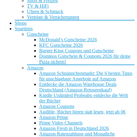
Sport & Freizeit
TV & HiFi
Uhren & Schmuck
Verträge & Versicherungen
Shops
Spartipps
Gutscheine
McDonald’s Gutscheine 2026
KFC Gutscheine 2026
Burger King Coupons und Gutscheine
Dominos Gutschein & Coupons 2026 für deine
Pizza sichern!
Amazon
Amazon Schnäppchenmarkt: Die 6 besten Tipps
für unschlagbare Angebote auf Amazon
Entdecke die Amazon Warehouse Deals
Deutschland (Amazon Retourenkauf)
Kindle Unlimited Probeabo entdecke die Welt
der Bücher
Amazon Coupons
Audible, Bücher hören statt lesen, jetzt ab 0€
Amazon Prime
Prime Video Channels
Amazon Fresh in Deutschland 2026
Amazon Ratenzahlung und Monatliche