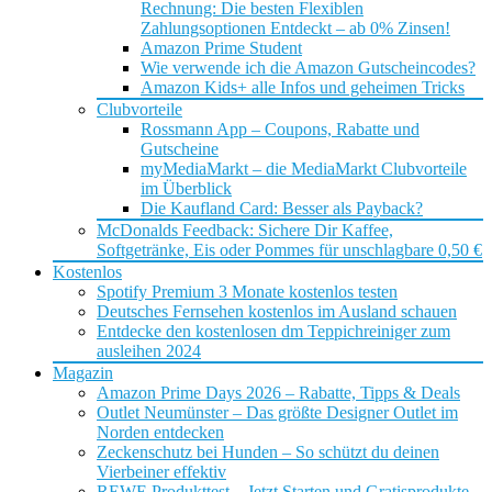
Rechnung: Die besten Flexiblen
Zahlungsoptionen Entdeckt – ab 0% Zinsen!
Amazon Prime Student
Wie verwende ich die Amazon Gutscheincodes?
Amazon Kids+ alle Infos und geheimen Tricks
Clubvorteile
Rossmann App – Coupons, Rabatte und
Gutscheine
myMediaMarkt – die MediaMarkt Clubvorteile
im Überblick
Die Kaufland Card: Besser als Payback?
McDonalds Feedback: Sichere Dir Kaffee,
Softgetränke, Eis oder Pommes für unschlagbare 0,50 €
Kostenlos
Spotify Premium 3 Monate kostenlos testen
Deutsches Fernsehen kostenlos im Ausland schauen
Entdecke den kostenlosen dm Teppichreiniger zum
ausleihen 2024
Magazin
Amazon Prime Days 2026 – Rabatte, Tipps & Deals
Outlet Neumünster – Das größte Designer Outlet im
Norden entdecken
Zeckenschutz bei Hunden – So schützt du deinen
Vierbeiner effektiv
REWE Produkttest – Jetzt Starten und Gratisprodukte