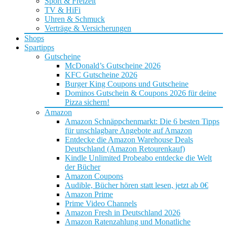
Sport & Freizeit
TV & HiFi
Uhren & Schmuck
Verträge & Versicherungen
Shops
Spartipps
Gutscheine
McDonald’s Gutscheine 2026
KFC Gutscheine 2026
Burger King Coupons und Gutscheine
Dominos Gutschein & Coupons 2026 für deine
Pizza sichern!
Amazon
Amazon Schnäppchenmarkt: Die 6 besten Tipps
für unschlagbare Angebote auf Amazon
Entdecke die Amazon Warehouse Deals
Deutschland (Amazon Retourenkauf)
Kindle Unlimited Probeabo entdecke die Welt
der Bücher
Amazon Coupons
Audible, Bücher hören statt lesen, jetzt ab 0€
Amazon Prime
Prime Video Channels
Amazon Fresh in Deutschland 2026
Amazon Ratenzahlung und Monatliche