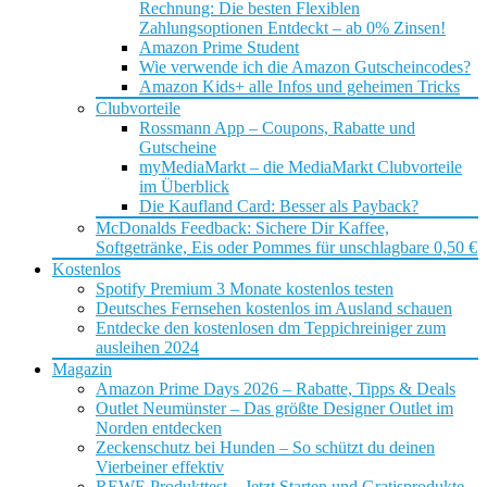
Rechnung: Die besten Flexiblen
Zahlungsoptionen Entdeckt – ab 0% Zinsen!
Amazon Prime Student
Wie verwende ich die Amazon Gutscheincodes?
Amazon Kids+ alle Infos und geheimen Tricks
Clubvorteile
Rossmann App – Coupons, Rabatte und
Gutscheine
myMediaMarkt – die MediaMarkt Clubvorteile
im Überblick
Die Kaufland Card: Besser als Payback?
McDonalds Feedback: Sichere Dir Kaffee,
Softgetränke, Eis oder Pommes für unschlagbare 0,50 €
Kostenlos
Spotify Premium 3 Monate kostenlos testen
Deutsches Fernsehen kostenlos im Ausland schauen
Entdecke den kostenlosen dm Teppichreiniger zum
ausleihen 2024
Magazin
Amazon Prime Days 2026 – Rabatte, Tipps & Deals
Outlet Neumünster – Das größte Designer Outlet im
Norden entdecken
Zeckenschutz bei Hunden – So schützt du deinen
Vierbeiner effektiv
REWE Produkttest – Jetzt Starten und Gratisprodukte