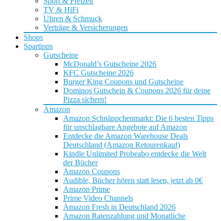
Sport & Freizeit
TV & HiFi
Uhren & Schmuck
Verträge & Versicherungen
Shops
Spartipps
Gutscheine
McDonald’s Gutscheine 2026
KFC Gutscheine 2026
Burger King Coupons und Gutscheine
Dominos Gutschein & Coupons 2026 für deine
Pizza sichern!
Amazon
Amazon Schnäppchenmarkt: Die 6 besten Tipps
für unschlagbare Angebote auf Amazon
Entdecke die Amazon Warehouse Deals
Deutschland (Amazon Retourenkauf)
Kindle Unlimited Probeabo entdecke die Welt
der Bücher
Amazon Coupons
Audible, Bücher hören statt lesen, jetzt ab 0€
Amazon Prime
Prime Video Channels
Amazon Fresh in Deutschland 2026
Amazon Ratenzahlung und Monatliche