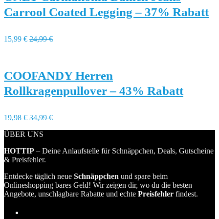
Carrool Coated Legging – 37% Rabatt
15,99 €
24,99 €
COOFANDY Herren
Rollkragenpullover – 43% Rabatt
19,98 €
34,99 €
ÜBER UNS
HOTTIP
– Deine Anlaufstelle für Schnäppchen, Deals, Gutscheine
& Preisfehler.
Entdecke täglich neue
Schnäppchen
und spare beim
Onlineshopping bares Geld! Wir zeigen dir, wo du die besten
Angebote, unschlagbare Rabatte und echte
Preisfehler
findest.