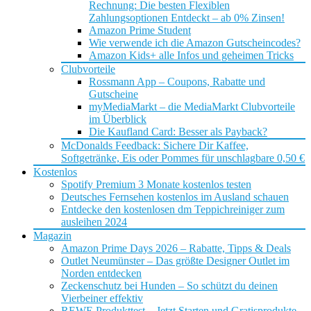
Rechnung: Die besten Flexiblen
Zahlungsoptionen Entdeckt – ab 0% Zinsen!
Amazon Prime Student
Wie verwende ich die Amazon Gutscheincodes?
Amazon Kids+ alle Infos und geheimen Tricks
Clubvorteile
Rossmann App – Coupons, Rabatte und
Gutscheine
myMediaMarkt – die MediaMarkt Clubvorteile
im Überblick
Die Kaufland Card: Besser als Payback?
McDonalds Feedback: Sichere Dir Kaffee,
Softgetränke, Eis oder Pommes für unschlagbare 0,50 €
Kostenlos
Spotify Premium 3 Monate kostenlos testen
Deutsches Fernsehen kostenlos im Ausland schauen
Entdecke den kostenlosen dm Teppichreiniger zum
ausleihen 2024
Magazin
Amazon Prime Days 2026 – Rabatte, Tipps & Deals
Outlet Neumünster – Das größte Designer Outlet im
Norden entdecken
Zeckenschutz bei Hunden – So schützt du deinen
Vierbeiner effektiv
REWE Produkttest – Jetzt Starten und Gratisprodukte