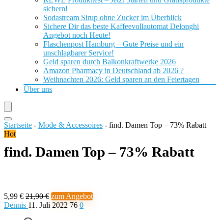
sichern!
Sodastream Sirup ohne Zucker im Überblick
Sichere Dir das beste Kaffeevollautomat Delonghi
Angebot noch Heute!
Flaschenpost Hamburg – Gute Preise und ein
unschlagbarer Service!
Geld sparen durch Balkonkraftwerke 2026
Amazon Pharmacy in Deutschland ab 2026 ?
Weihnachten 2026: Geld sparen an den Feiertagen
Über uns
Startseite
-
Mode & Accessoires
-
find. Damen Top – 73% Rabatt
Hot
find. Damen Top – 73% Rabatt
5,99 €
21,90 €
zum Angebot
Dennis
11. Juli 2022
76
0