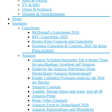
Sport & Freizeit
TV & HiFi
Uhren & Schmuck
Verträge & Versicherungen
Shops
Spartipps
Gutscheine
McDonald’s Gutscheine 2026
KFC Gutscheine 2026
Burger King Coupons und Gutscheine
Dominos Gutschein & Coupons 2026 für deine
Pizza sichern!
Amazon
Amazon Schnäppchenmarkt: Die 6 besten Tipps
für unschlagbare Angebote auf Amazon
Entdecke die Amazon Warehouse Deals
Deutschland (Amazon Retourenkauf)
Kindle Unlimited Probeabo entdecke die Welt
der Bücher
Amazon Coupons
Audible, Bücher hören statt lesen, jetzt ab 0€
Amazon Prime
Prime Video Channels
Amazon Fresh in Deutschland 2026
Amazon Ratenzahlung und Monatliche