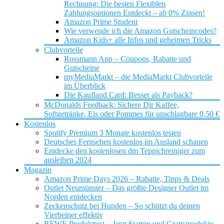
Rechnung: Die besten Flexiblen
Zahlungsoptionen Entdeckt – ab 0% Zinsen!
Amazon Prime Student
Wie verwende ich die Amazon Gutscheincodes?
Amazon Kids+ alle Infos und geheimen Tricks
Clubvorteile
Rossmann App – Coupons, Rabatte und
Gutscheine
myMediaMarkt – die MediaMarkt Clubvorteile
im Überblick
Die Kaufland Card: Besser als Payback?
McDonalds Feedback: Sichere Dir Kaffee,
Softgetränke, Eis oder Pommes für unschlagbare 0,50 €
Kostenlos
Spotify Premium 3 Monate kostenlos testen
Deutsches Fernsehen kostenlos im Ausland schauen
Entdecke den kostenlosen dm Teppichreiniger zum
ausleihen 2024
Magazin
Amazon Prime Days 2026 – Rabatte, Tipps & Deals
Outlet Neumünster – Das größte Designer Outlet im
Norden entdecken
Zeckenschutz bei Hunden – So schützt du deinen
Vierbeiner effektiv
REWE Produkttest – Jetzt Starten und Gratisprodukte