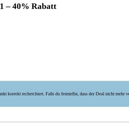
01 – 40% Rabatt
.
korrekt recherchiert. Falls du feststellst, dass der Deal nicht mehr verf