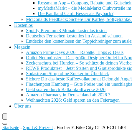
Rossmann App – Coupons, Rabatte und Gutschei
myMediaMarkt – die MediaMarkt Clubvorteile im
Die Kaufland Card: Besser als Payback?
McDonalds Feedback: Sichere Dir Kaffee, Softgetränke,
Kostenlos
Spotify Premium 3 Monate kostenlos testen
Deutsches Fernsehen kostenlos im Ausland schauen
Entdecke den kostenlosen dm Teppichreiniger zum ausle
Magazin
Amazon Prime Days 2026 – Rabatte, Tipps & Deals
Outlet Neumünster – Das größte Designer Outlet im No
Zeckenschutz bei Hunden – So schützt du deinen Vierbei
REWE Produkttest – Jetzt Starten und Gratisprodukte si
Sodastream Sirup ohne Zucker im Überblick
Sichere Dir das beste Kaffeevollautomat Delonghi Ange
Flaschenpost Hamburg – Gute Preise und ein unschlagba
Geld sparen durch Balkonkraftwerke 2026
Amazon Pharmacy in Deutschland ab 2026 ?
Weihnachten 2026: Geld sparen an den Feiertagen
Über uns
Startseite
-
Sport & Freizeit
-
Fischer E-Bike City CITA ECU 1401 –