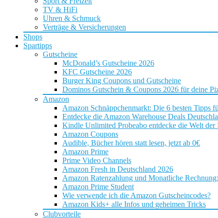
Sport & Freizeit
TV & HiFi
Uhren & Schmuck
Verträge & Versicherungen
Shops
Spartipps
Gutscheine
McDonald’s Gutscheine 2026
KFC Gutscheine 2026
Burger King Coupons und Gutscheine
Dominos Gutschein & Coupons 2026 für deine Piz
Amazon
Amazon Schnäppchenmarkt: Die 6 besten Tipps f
Entdecke die Amazon Warehouse Deals Deutschl
Kindle Unlimited Probeabo entdecke die Welt der
Amazon Coupons
Audible, Bücher hören statt lesen, jetzt ab 0€
Amazon Prime
Prime Video Channels
Amazon Fresh in Deutschland 2026
Amazon Ratenzahlung und Monatliche Rechnung: D
Amazon Prime Student
Wie verwende ich die Amazon Gutscheincodes?
Amazon Kids+ alle Infos und geheimen Tricks
Clubvorteile