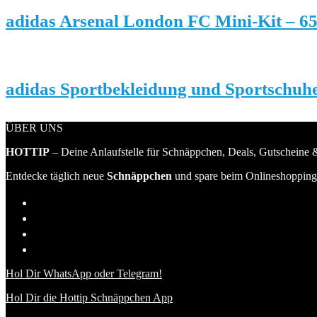
adidas Arsenal London FC Mini-Kit – 6
adidas Sportbekleidung und Sportschuh
ÜBER UNS
HOTTIP
– Deine Anlaufstelle für Schnäppchen, Deals, Gutscheine &
Entdecke täglich neue
Schnäppchen
und spare beim Onlineshopping 
Hol Dir WhatsApp oder Telegram!
Hol Dir die Hottip Schnäppchen App