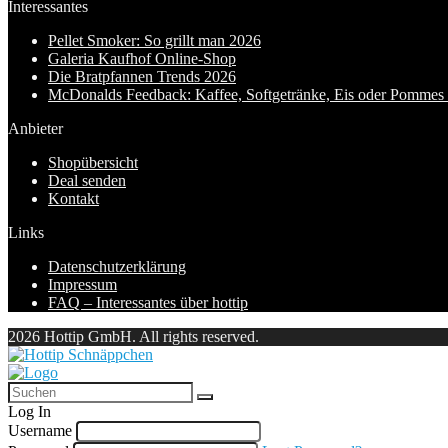
Interessantes
Pellet Smoker: So grillt man 2026
Galeria Kaufhof Online-Shop
Die Bratpfannen Trends 2026
McDonalds Feedback: Kaffee, Softgetränke, Eis oder Pommes f
Anbieter
Shopübersicht
Deal senden
Kontakt
Links
Datenschutzerklärung
Impressum
FAQ – Interessantes über hottip
2026 Hottip GmbH. All rights reserved.
Log In
Username