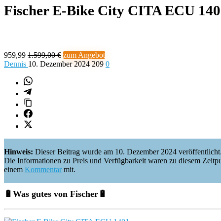
Fischer E-Bike City CITA ECU 14
959,99
1.599,00 €
zum Angebot
Dennis
10. Dezember 2024
209
0
Hinweis:
Dieser Beitrag wurde am 10. Dezember 2024 veröffentlicht
Die Informationen zu Preis und Verfügbarkeit waren zu diesem Zeitpunkt 
einem
Kommentar
mit.
🔋
Was gutes von Fischer
🔋