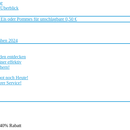
ne
 Überblick
 Eis oder Pommes für unschlagbare 0,50 €
ihen 2024
rden entdecken
ner effektiv
chern!
bot noch Heute!
rer Service!
 40% Rabatt