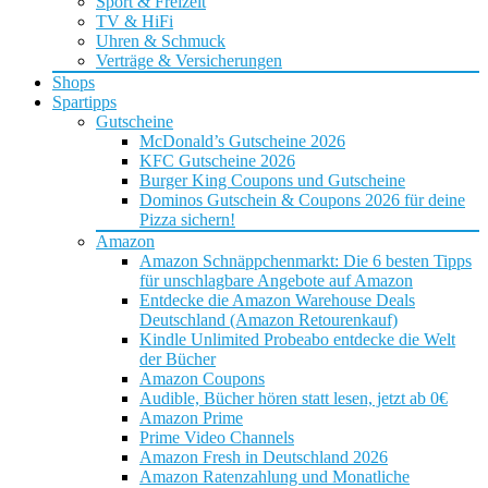
Sport & Freizeit
TV & HiFi
Uhren & Schmuck
Verträge & Versicherungen
Shops
Spartipps
Gutscheine
McDonald’s Gutscheine 2026
KFC Gutscheine 2026
Burger King Coupons und Gutscheine
Dominos Gutschein & Coupons 2026 für deine
Pizza sichern!
Amazon
Amazon Schnäppchenmarkt: Die 6 besten Tipps
für unschlagbare Angebote auf Amazon
Entdecke die Amazon Warehouse Deals
Deutschland (Amazon Retourenkauf)
Kindle Unlimited Probeabo entdecke die Welt
der Bücher
Amazon Coupons
Audible, Bücher hören statt lesen, jetzt ab 0€
Amazon Prime
Prime Video Channels
Amazon Fresh in Deutschland 2026
Amazon Ratenzahlung und Monatliche