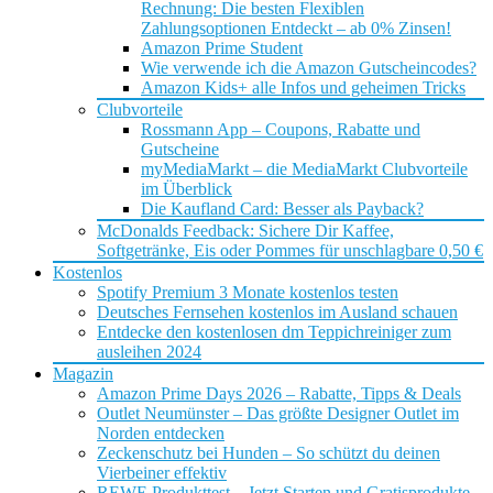
Rechnung: Die besten Flexiblen
Zahlungsoptionen Entdeckt – ab 0% Zinsen!
Amazon Prime Student
Wie verwende ich die Amazon Gutscheincodes?
Amazon Kids+ alle Infos und geheimen Tricks
Clubvorteile
Rossmann App – Coupons, Rabatte und
Gutscheine
myMediaMarkt – die MediaMarkt Clubvorteile
im Überblick
Die Kaufland Card: Besser als Payback?
McDonalds Feedback: Sichere Dir Kaffee,
Softgetränke, Eis oder Pommes für unschlagbare 0,50 €
Kostenlos
Spotify Premium 3 Monate kostenlos testen
Deutsches Fernsehen kostenlos im Ausland schauen
Entdecke den kostenlosen dm Teppichreiniger zum
ausleihen 2024
Magazin
Amazon Prime Days 2026 – Rabatte, Tipps & Deals
Outlet Neumünster – Das größte Designer Outlet im
Norden entdecken
Zeckenschutz bei Hunden – So schützt du deinen
Vierbeiner effektiv
REWE Produkttest – Jetzt Starten und Gratisprodukte