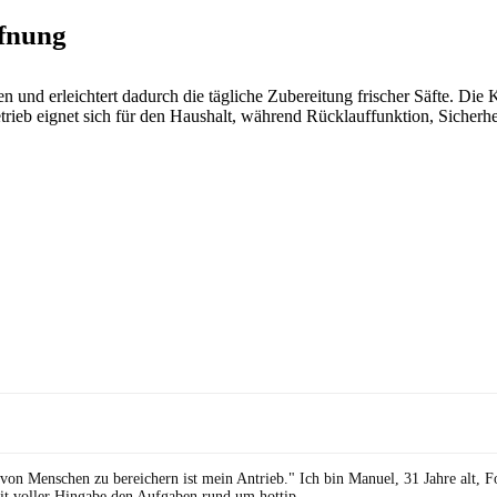
ffnung
und erleichtert dadurch die tägliche Zubereitung frischer Säfte. Die 
etrieb eignet sich für den Haushalt, während Rücklauffunktion, Sicherh
 von Menschen zu bereichern ist mein Antrieb." Ich bin Manuel, 31 Jahre alt, 
it voller Hingabe den Aufgaben rund um hottip.