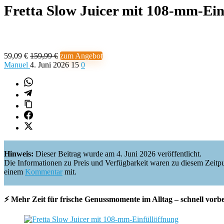
Fretta Slow Juicer mit 108-mm-Ei
59,09 €
159,99 €
zum Angebot
Manuel
4. Juni 2026
15
0
Hinweis:
Dieser Beitrag wurde am 4. Juni 2026 veröffentlicht.
Die Informationen zu Preis und Verfügbarkeit waren zu diesem Zeitpunkt 
einem
Kommentar
mit.
⚡ Mehr Zeit für frische Genussmomente im Alltag – schnell vorber