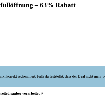
nfüllöffnung – 63% Rabatt
korrekt recherchiert. Falls du feststellst, dass der Deal nicht mehr verf
eitet, sauber verarbeitet ⚡