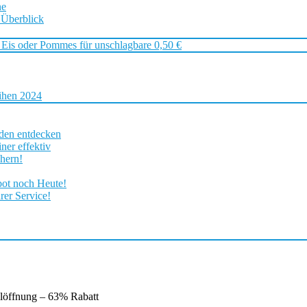
ne
 Überblick
 Eis oder Pommes für unschlagbare 0,50 €
ihen 2024
rden entdecken
ner effektiv
chern!
bot noch Heute!
rer Service!
llöffnung – 63% Rabatt