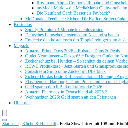
Rossmann App – Coupons, Rabatte und Gutschei
myMediaMarkt – die MediaMarkt Clubvorteile im
Die Kaufland Card: Besser als Payback?
McDonalds Feedback: Sichere Dir Kaffee, Softgetränke,
Kostenlos
Spotify Premium 3 Monate kostenlos testen
Deutsches Fernsehen kostenlos im Ausland schauen
Entdecke den kostenlosen dm Teppichreiniger zum ausle
Magazin
Amazon Prime Days 2026 – Rabatte, Tipps & Deals
Outlet Neumünster – Das größte Designer Outlet im No
Zeckenschutz bei Hunden – So schützt du deinen Vierbei
REWE Produkttest – Jetzt Starten und Gratisprodukte si
Sodastream Sirup ohne Zucker im Überblick
Sichere Dir das beste Kaffeevollautomat Delonghi Ange
Flaschenpost Hamburg – Gute Preise und ein unschlagba
Geld sparen durch Balkonkraftwerke 2026
Amazon Pharmacy in Deutschland ab 2026 ?
Weihnachten 2026: Geld sparen an den Feiertagen
Über uns
Startseite
-
Küche & Haushalt
-
Fretta Slow Juicer mit 108-mm-Einfü