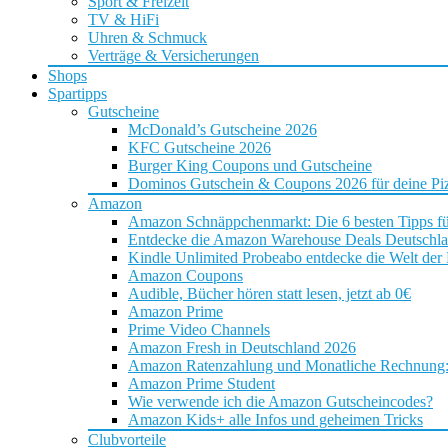
Sport & Freizeit
TV & HiFi
Uhren & Schmuck
Verträge & Versicherungen
Shops
Spartipps
Gutscheine
McDonald’s Gutscheine 2026
KFC Gutscheine 2026
Burger King Coupons und Gutscheine
Dominos Gutschein & Coupons 2026 für deine Piz
Amazon
Amazon Schnäppchenmarkt: Die 6 besten Tipps f
Entdecke die Amazon Warehouse Deals Deutschl
Kindle Unlimited Probeabo entdecke die Welt der
Amazon Coupons
Audible, Bücher hören statt lesen, jetzt ab 0€
Amazon Prime
Prime Video Channels
Amazon Fresh in Deutschland 2026
Amazon Ratenzahlung und Monatliche Rechnung: D
Amazon Prime Student
Wie verwende ich die Amazon Gutscheincodes?
Amazon Kids+ alle Infos und geheimen Tricks
Clubvorteile