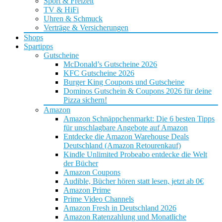
Sport & Freizeit
TV & HiFi
Uhren & Schmuck
Verträge & Versicherungen
Shops
Spartipps
Gutscheine
McDonald’s Gutscheine 2026
KFC Gutscheine 2026
Burger King Coupons und Gutscheine
Dominos Gutschein & Coupons 2026 für deine
Pizza sichern!
Amazon
Amazon Schnäppchenmarkt: Die 6 besten Tipps
für unschlagbare Angebote auf Amazon
Entdecke die Amazon Warehouse Deals
Deutschland (Amazon Retourenkauf)
Kindle Unlimited Probeabo entdecke die Welt
der Bücher
Amazon Coupons
Audible, Bücher hören statt lesen, jetzt ab 0€
Amazon Prime
Prime Video Channels
Amazon Fresh in Deutschland 2026
Amazon Ratenzahlung und Monatliche