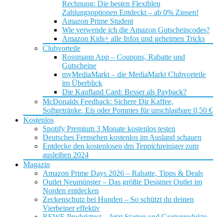
Rechnung: Die besten Flexiblen
Zahlungsoptionen Entdeckt – ab 0% Zinsen!
Amazon Prime Student
Wie verwende ich die Amazon Gutscheincodes?
Amazon Kids+ alle Infos und geheimen Tricks
Clubvorteile
Rossmann App – Coupons, Rabatte und
Gutscheine
myMediaMarkt – die MediaMarkt Clubvorteile
im Überblick
Die Kaufland Card: Besser als Payback?
McDonalds Feedback: Sichere Dir Kaffee,
Softgetränke, Eis oder Pommes für unschlagbare 0,50 €
Kostenlos
Spotify Premium 3 Monate kostenlos testen
Deutsches Fernsehen kostenlos im Ausland schauen
Entdecke den kostenlosen dm Teppichreiniger zum
ausleihen 2024
Magazin
Amazon Prime Days 2026 – Rabatte, Tipps & Deals
Outlet Neumünster – Das größte Designer Outlet im
Norden entdecken
Zeckenschutz bei Hunden – So schützt du deinen
Vierbeiner effektiv
REWE Produkttest – Jetzt Starten und Gratisprodukte