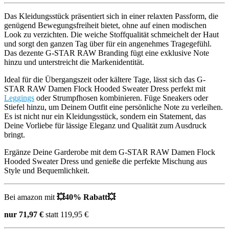
Das Kleidungsstück präsentiert sich in einer relaxten Passform, die
genügend Bewegungsfreiheit bietet, ohne auf einen modischen
Look zu verzichten. Die weiche Stoffqualität schmeichelt der Haut
und sorgt den ganzen Tag über für ein angenehmes Tragegefühl.
Das dezente G-STAR RAW Branding fügt eine exklusive Note
hinzu und unterstreicht die Markenidentität.
Ideal für die Übergangszeit oder kältere Tage, lässt sich das G-
STAR RAW Damen Flock Hooded Sweater Dress perfekt mit
Leggings
oder Strumpfhosen kombinieren. Füge Sneakers oder
Stiefel hinzu, um Deinem Outfit eine persönliche Note zu verleihen.
Es ist nicht nur ein Kleidungsstück, sondern ein Statement, das
Deine Vorliebe für lässige Eleganz und Qualität zum Ausdruck
bringt.
Ergänze Deine Garderobe mit dem G-STAR RAW Damen Flock
Hooded Sweater Dress und genieße die perfekte Mischung aus
Style und Bequemlichkeit.
Bei amazon mit
💥4
0% Rabatt
💥
nur 71,97 €
statt 119,95 €