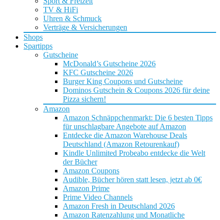
Sport & Freizeit
TV & HiFi
Uhren & Schmuck
Verträge & Versicherungen
Shops
Spartipps
Gutscheine
McDonald’s Gutscheine 2026
KFC Gutscheine 2026
Burger King Coupons und Gutscheine
Dominos Gutschein & Coupons 2026 für deine
Pizza sichern!
Amazon
Amazon Schnäppchenmarkt: Die 6 besten Tipps
für unschlagbare Angebote auf Amazon
Entdecke die Amazon Warehouse Deals
Deutschland (Amazon Retourenkauf)
Kindle Unlimited Probeabo entdecke die Welt
der Bücher
Amazon Coupons
Audible, Bücher hören statt lesen, jetzt ab 0€
Amazon Prime
Prime Video Channels
Amazon Fresh in Deutschland 2026
Amazon Ratenzahlung und Monatliche