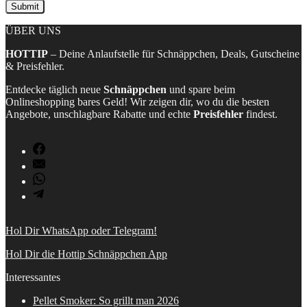
ÜBER UNS
HOTTIP
– Deine Anlaufstelle für Schnäppchen, Deals, Gutscheine
& Preisfehler.
Entdecke täglich neue
Schnäppchen
und spare beim
Onlineshopping bares Geld! Wir zeigen dir, wo du die besten
Angebote, unschlagbare Rabatte und echte
Preisfehler
findest.
Hol Dir WhatsApp oder Telegram!
Hol Dir die Hottip Schnäppchen App
Interessantes
Pellet Smoker: So grillt man 2026