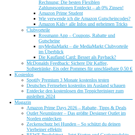
Rechnung: Die besten Flexiblen
Zahlungsoptionen Entdeckt – ab 0% Zinsen!
Amazon Prime Student
Wie verwende ich die Amazon Gutscheincodes?
Amazon Kids+ alle Infos und geheimen Tricks
Clubvorteile
Rossmann App – Coupons, Rabatte und
Gutscheine
myMediaMarkt – die MediaMarkt Clubvorteile
im Überblick
Die Kaufland Card: Besser als Payback?
McDonalds Feedback: Sichere Dir Kaffee,
Softgetränke, Eis oder Pommes für unschlagbare 0,50 €
Kostenlos
Spotify Premium 3 Monate kostenlos testen
Deutsches Fernsehen kostenlos im Ausland schauen
Entdecke den kostenlosen dm Teppichreiniger zum
ausleihen 2024
Magazin
Amazon Prime Days 2026 – Rabatte, Tipps & Deals
Outlet Neumünster – Das größte Designer Outlet im
Norden entdecken
Zeckenschutz bei Hunden – So schützt du deinen
Vierbeiner effektiv
REWE Produkttest – Jetzt Starten und Gratisprodukte