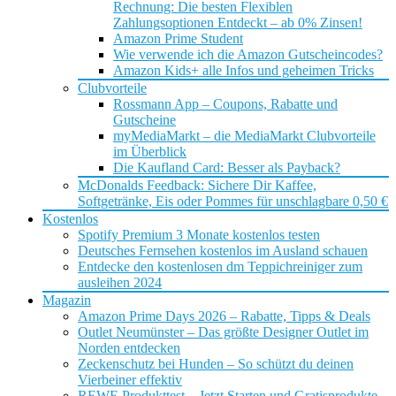
Rechnung: Die besten Flexiblen
Zahlungsoptionen Entdeckt – ab 0% Zinsen!
Amazon Prime Student
Wie verwende ich die Amazon Gutscheincodes?
Amazon Kids+ alle Infos und geheimen Tricks
Clubvorteile
Rossmann App – Coupons, Rabatte und
Gutscheine
myMediaMarkt – die MediaMarkt Clubvorteile
im Überblick
Die Kaufland Card: Besser als Payback?
McDonalds Feedback: Sichere Dir Kaffee,
Softgetränke, Eis oder Pommes für unschlagbare 0,50 €
Kostenlos
Spotify Premium 3 Monate kostenlos testen
Deutsches Fernsehen kostenlos im Ausland schauen
Entdecke den kostenlosen dm Teppichreiniger zum
ausleihen 2024
Magazin
Amazon Prime Days 2026 – Rabatte, Tipps & Deals
Outlet Neumünster – Das größte Designer Outlet im
Norden entdecken
Zeckenschutz bei Hunden – So schützt du deinen
Vierbeiner effektiv
REWE Produkttest – Jetzt Starten und Gratisprodukte