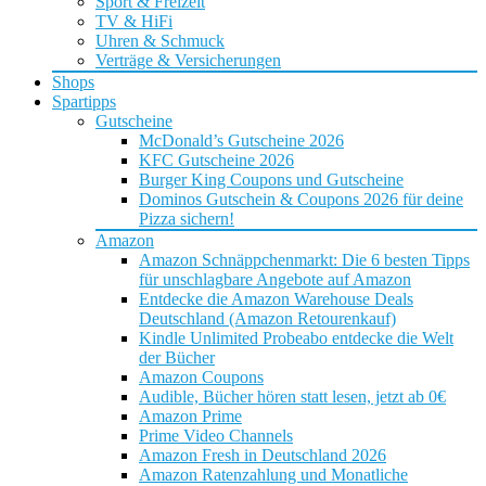
Sport & Freizeit
TV & HiFi
Uhren & Schmuck
Verträge & Versicherungen
Shops
Spartipps
Gutscheine
McDonald’s Gutscheine 2026
KFC Gutscheine 2026
Burger King Coupons und Gutscheine
Dominos Gutschein & Coupons 2026 für deine
Pizza sichern!
Amazon
Amazon Schnäppchenmarkt: Die 6 besten Tipps
für unschlagbare Angebote auf Amazon
Entdecke die Amazon Warehouse Deals
Deutschland (Amazon Retourenkauf)
Kindle Unlimited Probeabo entdecke die Welt
der Bücher
Amazon Coupons
Audible, Bücher hören statt lesen, jetzt ab 0€
Amazon Prime
Prime Video Channels
Amazon Fresh in Deutschland 2026
Amazon Ratenzahlung und Monatliche