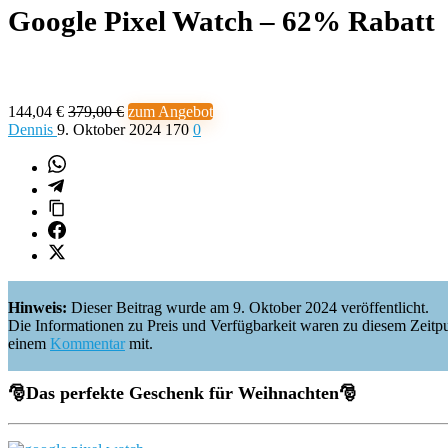
Google Pixel Watch – 62% Rabatt
144,04 €
379,00 €
zum Angebot
Dennis
9. Oktober 2024
170
0
Hinweis:
Dieser Beitrag wurde am 9. Oktober 2024 veröffentlicht.
Die Informationen zu Preis und Verfügbarkeit waren zu diesem Zeitpunkt 
einem
Kommentar
mit.
🎅
Das perfekte Geschenk für Weihnachten
🎅