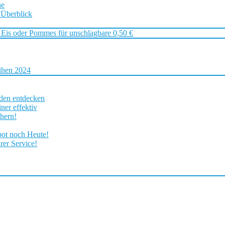
ne
 Überblick
 Eis oder Pommes für unschlagbare 0,50 €
ihen 2024
rden entdecken
ner effektiv
chern!
bot noch Heute!
rer Service!