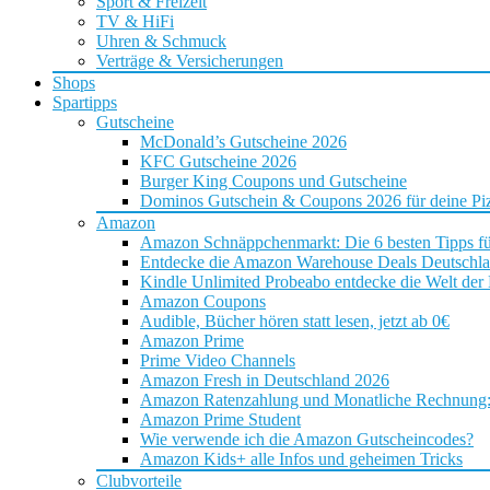
Sport & Freizeit
TV & HiFi
Uhren & Schmuck
Verträge & Versicherungen
Shops
Spartipps
Gutscheine
McDonald’s Gutscheine 2026
KFC Gutscheine 2026
Burger King Coupons und Gutscheine
Dominos Gutschein & Coupons 2026 für deine Piz
Amazon
Amazon Schnäppchenmarkt: Die 6 besten Tipps f
Entdecke die Amazon Warehouse Deals Deutschl
Kindle Unlimited Probeabo entdecke die Welt der
Amazon Coupons
Audible, Bücher hören statt lesen, jetzt ab 0€
Amazon Prime
Prime Video Channels
Amazon Fresh in Deutschland 2026
Amazon Ratenzahlung und Monatliche Rechnung: D
Amazon Prime Student
Wie verwende ich die Amazon Gutscheincodes?
Amazon Kids+ alle Infos und geheimen Tricks
Clubvorteile