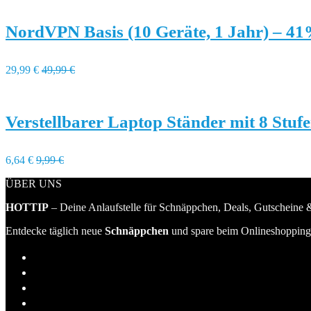
NordVPN Basis (10 Geräte, 1 Jahr) – 4
29,99 €
49,99 €
Verstellbarer Laptop Ständer mit 8 Stuf
6,64 €
9,99 €
ÜBER UNS
HOTTIP
– Deine Anlaufstelle für Schnäppchen, Deals, Gutscheine &
Entdecke täglich neue
Schnäppchen
und spare beim Onlineshopping 