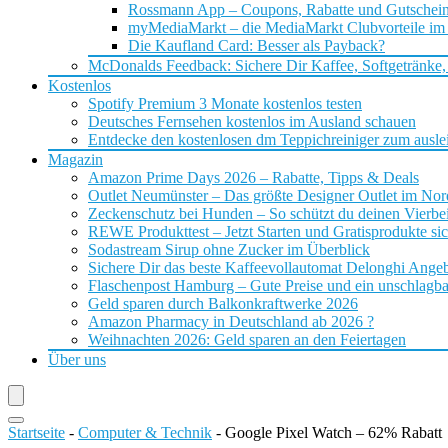
Rossmann App – Coupons, Rabatte und Gutschei
myMediaMarkt – die MediaMarkt Clubvorteile im
Die Kaufland Card: Besser als Payback?
McDonalds Feedback: Sichere Dir Kaffee, Softgetränke,
Kostenlos
Spotify Premium 3 Monate kostenlos testen
Deutsches Fernsehen kostenlos im Ausland schauen
Entdecke den kostenlosen dm Teppichreiniger zum ausle
Magazin
Amazon Prime Days 2026 – Rabatte, Tipps & Deals
Outlet Neumünster – Das größte Designer Outlet im No
Zeckenschutz bei Hunden – So schützt du deinen Vierbei
REWE Produkttest – Jetzt Starten und Gratisprodukte si
Sodastream Sirup ohne Zucker im Überblick
Sichere Dir das beste Kaffeevollautomat Delonghi Ange
Flaschenpost Hamburg – Gute Preise und ein unschlagba
Geld sparen durch Balkonkraftwerke 2026
Amazon Pharmacy in Deutschland ab 2026 ?
Weihnachten 2026: Geld sparen an den Feiertagen
Über uns
Startseite
-
Computer & Technik
-
Google Pixel Watch – 62% Rabatt