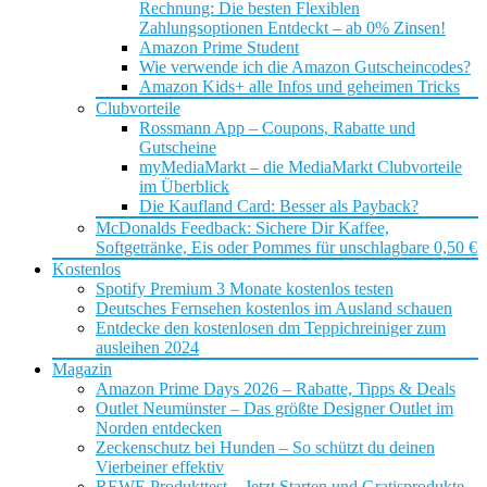
Rechnung: Die besten Flexiblen
Zahlungsoptionen Entdeckt – ab 0% Zinsen!
Amazon Prime Student
Wie verwende ich die Amazon Gutscheincodes?
Amazon Kids+ alle Infos und geheimen Tricks
Clubvorteile
Rossmann App – Coupons, Rabatte und
Gutscheine
myMediaMarkt – die MediaMarkt Clubvorteile
im Überblick
Die Kaufland Card: Besser als Payback?
McDonalds Feedback: Sichere Dir Kaffee,
Softgetränke, Eis oder Pommes für unschlagbare 0,50 €
Kostenlos
Spotify Premium 3 Monate kostenlos testen
Deutsches Fernsehen kostenlos im Ausland schauen
Entdecke den kostenlosen dm Teppichreiniger zum
ausleihen 2024
Magazin
Amazon Prime Days 2026 – Rabatte, Tipps & Deals
Outlet Neumünster – Das größte Designer Outlet im
Norden entdecken
Zeckenschutz bei Hunden – So schützt du deinen
Vierbeiner effektiv
REWE Produkttest – Jetzt Starten und Gratisprodukte