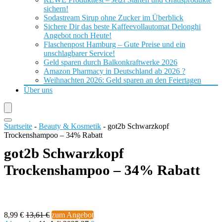
sichern!
Sodastream Sirup ohne Zucker im Überblick
Sichere Dir das beste Kaffeevollautomat Delonghi
Angebot noch Heute!
Flaschenpost Hamburg – Gute Preise und ein
unschlagbarer Service!
Geld sparen durch Balkonkraftwerke 2026
Amazon Pharmacy in Deutschland ab 2026 ?
Weihnachten 2026: Geld sparen an den Feiertagen
Über uns
Startseite
-
Beauty & Kosmetik
-
got2b Schwarzkopf
Trockenshampoo – 34% Rabatt
got2b Schwarzkopf
Trockenshampoo – 34% Rabatt
8,99 €
13,61 €
zum Angebot