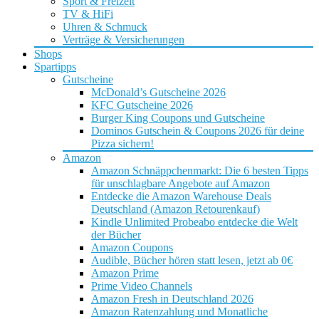
Sport & Freizeit
TV & HiFi
Uhren & Schmuck
Verträge & Versicherungen
Shops
Spartipps
Gutscheine
McDonald’s Gutscheine 2026
KFC Gutscheine 2026
Burger King Coupons und Gutscheine
Dominos Gutschein & Coupons 2026 für deine
Pizza sichern!
Amazon
Amazon Schnäppchenmarkt: Die 6 besten Tipps
für unschlagbare Angebote auf Amazon
Entdecke die Amazon Warehouse Deals
Deutschland (Amazon Retourenkauf)
Kindle Unlimited Probeabo entdecke die Welt
der Bücher
Amazon Coupons
Audible, Bücher hören statt lesen, jetzt ab 0€
Amazon Prime
Prime Video Channels
Amazon Fresh in Deutschland 2026
Amazon Ratenzahlung und Monatliche