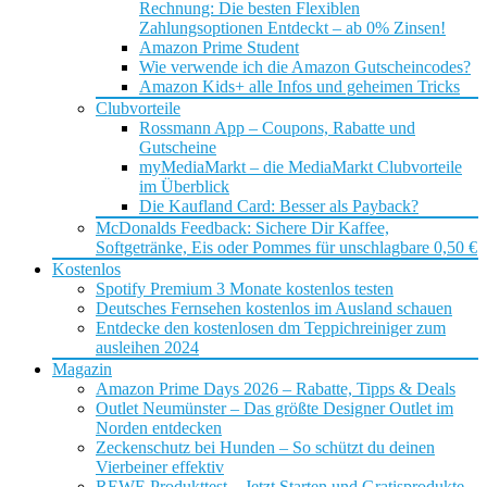
Rechnung: Die besten Flexiblen
Zahlungsoptionen Entdeckt – ab 0% Zinsen!
Amazon Prime Student
Wie verwende ich die Amazon Gutscheincodes?
Amazon Kids+ alle Infos und geheimen Tricks
Clubvorteile
Rossmann App – Coupons, Rabatte und
Gutscheine
myMediaMarkt – die MediaMarkt Clubvorteile
im Überblick
Die Kaufland Card: Besser als Payback?
McDonalds Feedback: Sichere Dir Kaffee,
Softgetränke, Eis oder Pommes für unschlagbare 0,50 €
Kostenlos
Spotify Premium 3 Monate kostenlos testen
Deutsches Fernsehen kostenlos im Ausland schauen
Entdecke den kostenlosen dm Teppichreiniger zum
ausleihen 2024
Magazin
Amazon Prime Days 2026 – Rabatte, Tipps & Deals
Outlet Neumünster – Das größte Designer Outlet im
Norden entdecken
Zeckenschutz bei Hunden – So schützt du deinen
Vierbeiner effektiv
REWE Produkttest – Jetzt Starten und Gratisprodukte