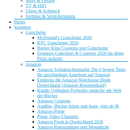
Sport & Freizeit
TV & HiFi
Uhren & Schmuck
Verträge & Versicherungen
Shops
Spartipps
Gutscheine
McDonald’s Gutscheine 2026
KFC Gutscheine 2026
Burger King Coupons und Gutscheine
Dominos Gutschein & Coupons 2026 für deine
Pizza sichern!
Amazon
Amazon Schnäppchenmarkt: Die 6 besten Tipps
für unschlagbare Angebote auf Amazon
Entdecke die Amazon Warehouse Deals
Deutschland (Amazon Retourenkauf)
Kindle Unlimited Probeabo entdecke die Welt
der Bücher
Amazon Coupons
Audible, Bücher hören statt lesen, jetzt ab 0€
Amazon Prime
Prime Video Channels
Amazon Fresh in Deutschland 2026
Amazon Ratenzahlung und Monatliche