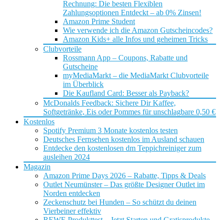
Rechnung: Die besten Flexiblen
Zahlungsoptionen Entdeckt – ab 0% Zinsen!
Amazon Prime Student
Wie verwende ich die Amazon Gutscheincodes?
Amazon Kids+ alle Infos und geheimen Tricks
Clubvorteile
Rossmann App – Coupons, Rabatte und
Gutscheine
myMediaMarkt – die MediaMarkt Clubvorteile
im Überblick
Die Kaufland Card: Besser als Payback?
McDonalds Feedback: Sichere Dir Kaffee,
Softgetränke, Eis oder Pommes für unschlagbare 0,50 €
Kostenlos
Spotify Premium 3 Monate kostenlos testen
Deutsches Fernsehen kostenlos im Ausland schauen
Entdecke den kostenlosen dm Teppichreiniger zum
ausleihen 2024
Magazin
Amazon Prime Days 2026 – Rabatte, Tipps & Deals
Outlet Neumünster – Das größte Designer Outlet im
Norden entdecken
Zeckenschutz bei Hunden – So schützt du deinen
Vierbeiner effektiv
REWE Produkttest – Jetzt Starten und Gratisprodukte