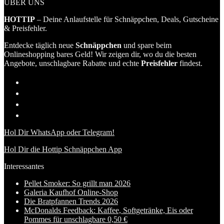
ÜBER UNS
HOTTIP
– Deine Anlaufstelle für Schnäppchen, Deals, Gutscheine
& Preisfehler.
Entdecke täglich neue
Schnäppchen
und spare beim
Onlineshopping bares Geld! Wir zeigen dir, wo du die besten
Angebote, unschlagbare Rabatte und echte
Preisfehler
findest.
Hol Dir WhatsApp oder Telegram!
Hol Dir die Hottip Schnäppchen App
Interessantes
Pellet Smoker: So grillt man 2026
Galeria Kaufhof Online-Shop
Die Bratpfannen Trends 2026
McDonalds Feedback: Kaffee, Softgetränke, Eis oder
Pommes für unschlagbare 0,50 €