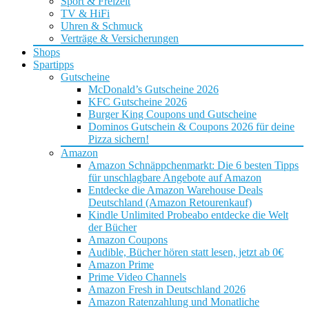
Sport & Freizeit
TV & HiFi
Uhren & Schmuck
Verträge & Versicherungen
Shops
Spartipps
Gutscheine
McDonald’s Gutscheine 2026
KFC Gutscheine 2026
Burger King Coupons und Gutscheine
Dominos Gutschein & Coupons 2026 für deine
Pizza sichern!
Amazon
Amazon Schnäppchenmarkt: Die 6 besten Tipps
für unschlagbare Angebote auf Amazon
Entdecke die Amazon Warehouse Deals
Deutschland (Amazon Retourenkauf)
Kindle Unlimited Probeabo entdecke die Welt
der Bücher
Amazon Coupons
Audible, Bücher hören statt lesen, jetzt ab 0€
Amazon Prime
Prime Video Channels
Amazon Fresh in Deutschland 2026
Amazon Ratenzahlung und Monatliche