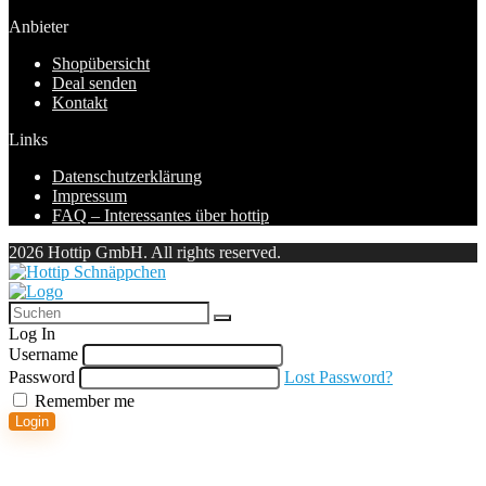
Anbieter
Shopübersicht
Deal senden
Kontakt
Links
Datenschutzerklärung
Impressum
FAQ – Interessantes über hottip
2026 Hottip GmbH. All rights reserved.
Log In
Username
Password
Lost Password?
Remember me
Login