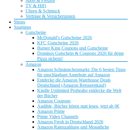
Sport & Freizeit
TV & HiFi
Uhren & Schmuck
Verträge & Versicherungen
Shops
Spartipps
Gutscheine
McDonald’s Gutscheine 2026
KFC Gutscheine 2026
Burger King Coupons und Gutscheine
Dominos Gutschein & Coupons 2026 für deine
Pizza sichern!
Amazon
Amazon Schnäppchenmarkt: Die 6 besten Tipps
für unschlagbare Angebote auf Amazon
Entdecke die Amazon Warehouse Deals
Deutschland (Amazon Retourenkauf)
Kindle Unlimited Probeabo entdecke die Welt
der Bücher
Amazon Coupons
Audible, Bücher hören statt lesen, jetzt ab 0€
Amazon Prime
Prime Video Channels
Amazon Fresh in Deutschland 2026
Amazon Ratenzahlung und Monatliche