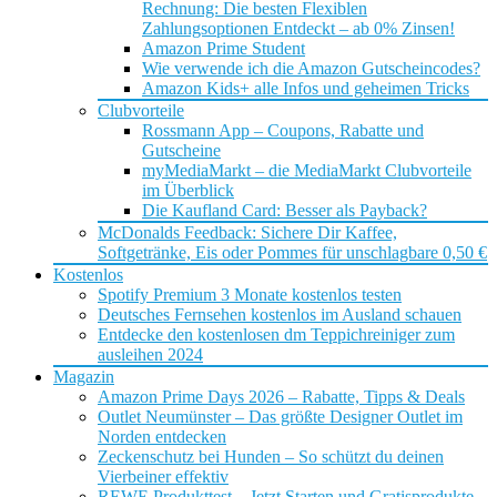
Rechnung: Die besten Flexiblen
Zahlungsoptionen Entdeckt – ab 0% Zinsen!
Amazon Prime Student
Wie verwende ich die Amazon Gutscheincodes?
Amazon Kids+ alle Infos und geheimen Tricks
Clubvorteile
Rossmann App – Coupons, Rabatte und
Gutscheine
myMediaMarkt – die MediaMarkt Clubvorteile
im Überblick
Die Kaufland Card: Besser als Payback?
McDonalds Feedback: Sichere Dir Kaffee,
Softgetränke, Eis oder Pommes für unschlagbare 0,50 €
Kostenlos
Spotify Premium 3 Monate kostenlos testen
Deutsches Fernsehen kostenlos im Ausland schauen
Entdecke den kostenlosen dm Teppichreiniger zum
ausleihen 2024
Magazin
Amazon Prime Days 2026 – Rabatte, Tipps & Deals
Outlet Neumünster – Das größte Designer Outlet im
Norden entdecken
Zeckenschutz bei Hunden – So schützt du deinen
Vierbeiner effektiv
REWE Produkttest – Jetzt Starten und Gratisprodukte