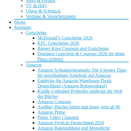
Sport & Freizeit
TV & HiFi
Uhren & Schmuck
Verträge & Versicherungen
Shops
Spartipps
Gutscheine
McDonald’s Gutscheine 2026
KFC Gutscheine 2026
Burger King Coupons und Gutscheine
Dominos Gutschein & Coupons 2026 für deine
Pizza sichern!
Amazon
Amazon Schnäppchenmarkt: Die 6 besten Tipps
für unschlagbare Angebote auf Amazon
Entdecke die Amazon Warehouse Deals
Deutschland (Amazon Retourenkauf)
Kindle Unlimited Probeabo entdecke die Welt
der Bücher
Amazon Coupons
Audible, Bücher hören statt lesen, jetzt ab 0€
Amazon Prime
Prime Video Channels
Amazon Fresh in Deutschland 2026
Amazon Ratenzahlung und Monatliche