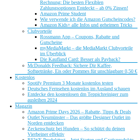
Rechnung: Die besten Flexiblen
Zahlungsoptionen Entdeckt – ab 0% Zinsen!
Amazon Prime Student
Wie verwende ich die Amazon Gutscheincodes?
Amazon Kids+ alle Infos und geheimen Tricks
Clubvorteile
Rossmann App – Coupons, Rabatte und
Gutscheine
myMediaMarkt – die MediaMarkt Clubvorteile
im Überblick
Die Kaufland Card: Besser als Payback?
McDonalds Feedback: Sichere Dir Kaffee,
Softgetränke, Eis oder Pommes für unschlagbare 0,50 €
Kostenlos
Spotify Premium 3 Monate kostenlos testen
Deutsches Fernsehen kostenlos im Ausland schauen
Entdecke den kostenlosen dm Teppichreiniger zum
ausleihen 2024
Magazin
Amazon Prime Days 2026 – Rabatte, Tipps & Deals
Outlet Neumünster – Das größte Designer Outlet im
Norden entdecken
Zeckenschutz bei Hunden – So schützt du deinen
Vierbeiner effektiv
REWE Produkttest – Jetzt Starten und Gratisprodukte