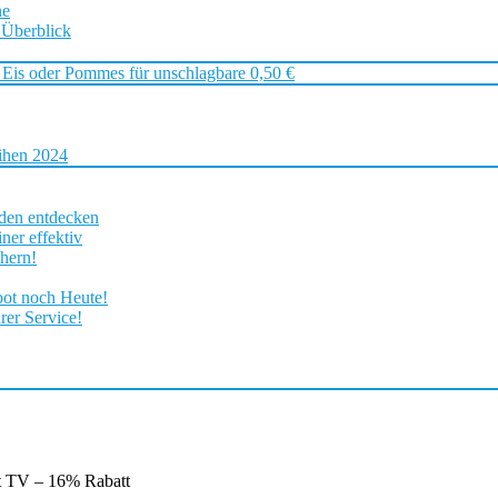
ne
 Überblick
 Eis oder Pommes für unschlagbare 0,50 €
ihen 2024
rden entdecken
ner effektiv
chern!
bot noch Heute!
rer Service!
 TV – 16% Rabatt