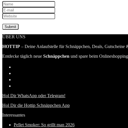
ÜBER UNS
HOTTIP
– Deine Anlaufstelle für Schnäppchen, Deals, Gutscheine &
Entdecke täglich neue
Schnäppchen
und spare beim Onlineshopping 
Hol Dir WhatsApp oder Telegram!
Hol Dir die Hottip Schnäppchen App
Interessantes
Pellet Smoker: So grillt man 2026