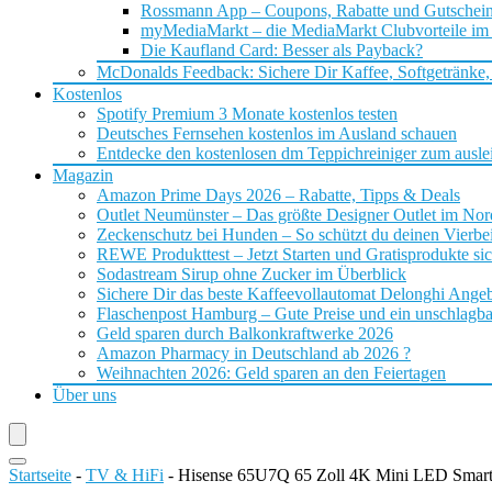
Rossmann App – Coupons, Rabatte und Gutschei
myMediaMarkt – die MediaMarkt Clubvorteile im
Die Kaufland Card: Besser als Payback?
McDonalds Feedback: Sichere Dir Kaffee, Softgetränke,
Kostenlos
Spotify Premium 3 Monate kostenlos testen
Deutsches Fernsehen kostenlos im Ausland schauen
Entdecke den kostenlosen dm Teppichreiniger zum ausle
Magazin
Amazon Prime Days 2026 – Rabatte, Tipps & Deals
Outlet Neumünster – Das größte Designer Outlet im No
Zeckenschutz bei Hunden – So schützt du deinen Vierbei
REWE Produkttest – Jetzt Starten und Gratisprodukte si
Sodastream Sirup ohne Zucker im Überblick
Sichere Dir das beste Kaffeevollautomat Delonghi Ange
Flaschenpost Hamburg – Gute Preise und ein unschlagba
Geld sparen durch Balkonkraftwerke 2026
Amazon Pharmacy in Deutschland ab 2026 ?
Weihnachten 2026: Geld sparen an den Feiertagen
Über uns
Startseite
-
TV & HiFi
-
Hisense 65U7Q 65 Zoll 4K Mini LED Smart