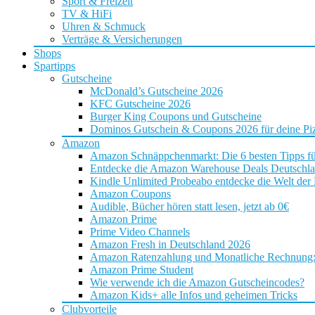
Sport & Freizeit
TV & HiFi
Uhren & Schmuck
Verträge & Versicherungen
Shops
Spartipps
Gutscheine
McDonald’s Gutscheine 2026
KFC Gutscheine 2026
Burger King Coupons und Gutscheine
Dominos Gutschein & Coupons 2026 für deine Piz
Amazon
Amazon Schnäppchenmarkt: Die 6 besten Tipps f
Entdecke die Amazon Warehouse Deals Deutschl
Kindle Unlimited Probeabo entdecke die Welt der
Amazon Coupons
Audible, Bücher hören statt lesen, jetzt ab 0€
Amazon Prime
Prime Video Channels
Amazon Fresh in Deutschland 2026
Amazon Ratenzahlung und Monatliche Rechnung: D
Amazon Prime Student
Wie verwende ich die Amazon Gutscheincodes?
Amazon Kids+ alle Infos und geheimen Tricks
Clubvorteile