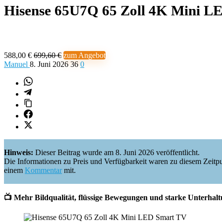
Hisense 65U7Q 65 Zoll 4K Mini L
588,00 €
699,60 €
zum Angebot
Manuel
8. Juni 2026
36
0
Hinweis:
Dieser Beitrag wurde am 8. Juni 2026 veröffentlicht.
Die Informationen zu Preis und Verfügbarkeit waren zu diesem Zeitpunkt 
einem
Kommentar
mit.
📺 Mehr Bildqualität, flüssige Bewegungen und starke Unterhalt