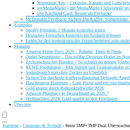
Rossmann App – Coupons, Rabatte und Gutschei
myMediaMarkt – die MediaMarkt Clubvorteile im
Die Kaufland Card: Besser als Payback?
McDonalds Feedback: Sichere Dir Kaffee, Softgetränke,
Kostenlos
Spotify Premium 3 Monate kostenlos testen
Deutsches Fernsehen kostenlos im Ausland schauen
Entdecke den kostenlosen dm Teppichreiniger zum ausle
Magazin
Amazon Prime Days 2026 – Rabatte, Tipps & Deals
Outlet Neumünster – Das größte Designer Outlet im No
Zeckenschutz bei Hunden – So schützt du deinen Vierbei
REWE Produkttest – Jetzt Starten und Gratisprodukte si
Sodastream Sirup ohne Zucker im Überblick
Sichere Dir das beste Kaffeevollautomat Delonghi Ange
Flaschenpost Hamburg – Gute Preise und ein unschlagba
Geld sparen durch Balkonkraftwerke 2026
Amazon Pharmacy in Deutschland ab 2026 ?
Weihnachten 2026: Geld sparen an den Feiertagen
Über uns
Startseite
-
Computer & Technik
-
Imou 5MP+3MP Dual Überwachun