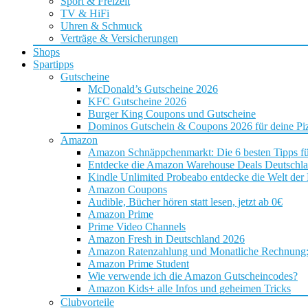
Sport & Freizeit
TV & HiFi
Uhren & Schmuck
Verträge & Versicherungen
Shops
Spartipps
Gutscheine
McDonald’s Gutscheine 2026
KFC Gutscheine 2026
Burger King Coupons und Gutscheine
Dominos Gutschein & Coupons 2026 für deine Piz
Amazon
Amazon Schnäppchenmarkt: Die 6 besten Tipps f
Entdecke die Amazon Warehouse Deals Deutschl
Kindle Unlimited Probeabo entdecke die Welt der
Amazon Coupons
Audible, Bücher hören statt lesen, jetzt ab 0€
Amazon Prime
Prime Video Channels
Amazon Fresh in Deutschland 2026
Amazon Ratenzahlung und Monatliche Rechnung: D
Amazon Prime Student
Wie verwende ich die Amazon Gutscheincodes?
Amazon Kids+ alle Infos und geheimen Tricks
Clubvorteile