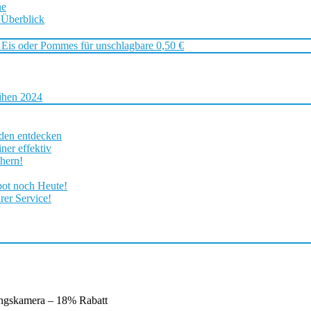
ne
 Überblick
 Eis oder Pommes für unschlagbare 0,50 €
ihen 2024
rden entdecken
ner effektiv
chern!
bot noch Heute!
rer Service!
gskamera – 18% Rabatt