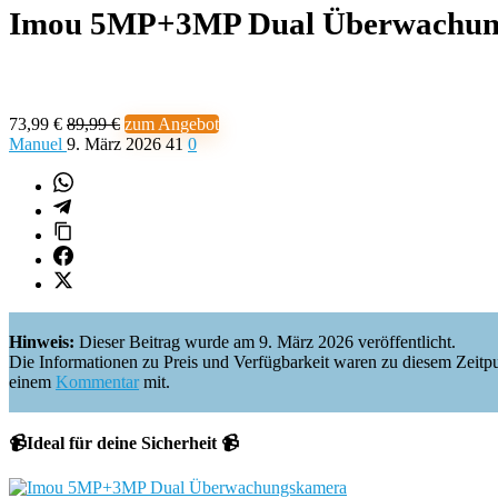
Imou 5MP+3MP Dual Überwachun
73,99 €
89,99 €
zum Angebot
Manuel
9. März 2026
41
0
Hinweis:
Dieser Beitrag wurde am 9. März 2026 veröffentlicht.
Die Informationen zu Preis und Verfügbarkeit waren zu diesem Zeitpunkt 
einem
Kommentar
mit.
📹Ideal für deine Sicherheit 📹