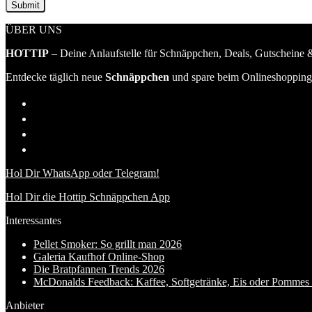
ÜBER UNS
HOTTIP
– Deine Anlaufstelle für Schnäppchen, Deals, Gutscheine &
Entdecke täglich neue
Schnäppchen
und spare beim Onlineshopping 
Hol Dir WhatsApp oder Telegram!
Hol Dir die Hottip Schnäppchen App
Interessantes
Pellet Smoker: So grillt man 2026
Galeria Kaufhof Online-Shop
Die Bratpfannen Trends 2026
McDonalds Feedback: Kaffee, Softgetränke, Eis oder Pommes f
Anbieter