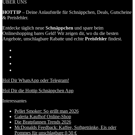
ÜBER UNS
HOTTIP
– Deine Anlaufstelle für Schnäppchen, Deals, Gutscheine
& Preisfehler.
Entdecke täglich neue
Schnäppchen
und spare beim
Onlineshopping bares Geld! Wir zeigen dir, wo du die besten
Angebote, unschlagbare Rabatte und echte
Preisfehler
findest.
Hol Dir WhatsApp oder Telegram!
Hol Dir die Hottip Schnäppchen App
Interessantes
Pellet Smoker: So grillt man 2026
Galeria Kaufhof Online-Shop
Die Bratpfannen Trends 2026
McDonalds Feedback: Kaffee, Softgetränke, Eis oder
Pommes für unschlagbare 0,50 €