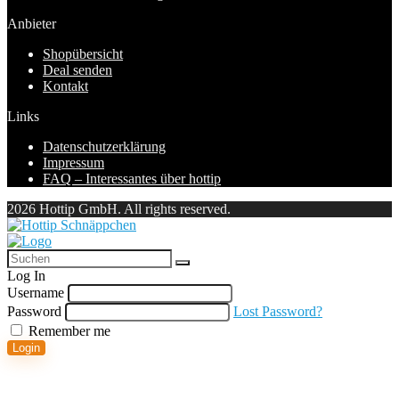
Anbieter
Shopübersicht
Deal senden
Kontakt
Links
Datenschutzerklärung
Impressum
FAQ – Interessantes über hottip
2026 Hottip GmbH. All rights reserved.
Log In
Username
Password
Lost Password?
Remember me
Login