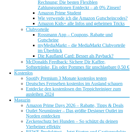
Rechnung: Die besten Flexiblen
Zahlungsoptionen Entdeckt – ab 0% Zinsen!
Amazon Prime Student
Wie verwende ich die Amazon Gutscheincodes?
Amazon Kids+ alle Infos und geheimen Tricks
Clubvorteile
Rossmann App – Coupons, Rabatte und
Gutscheine
myMediaMarkt – die MediaMarkt Clubvorteile
im Überblick
Die Kaufland Card: Besser als Payback?
McDonalds Feedback: Sichere Dir Kaffee,
Softgetränke, Eis oder Pommes für unschlagbare 0,50 €
Kostenlos
Spotify Premium 3 Monate kostenlos testen
Deutsches Fernsehen kostenlos im Ausland schauen
Entdecke den kostenlosen dm Teppichreiniger zum
ausleihen 2024
Magazin
Amazon Prime Days 2026 – Rabatte, Tipps & Deals
Outlet Neumünster – Das größte Designer Outlet im
Norden entdecken
Zeckenschutz bei Hunden – So schützt du deinen
Vierbeiner effektiv
REWE Produkttest – Jetzt Starten und Gratisprodukte