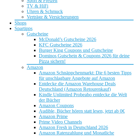
Sport & Freizeit
TV & HiFi
Uhren & Schmuck
Verträge & Versicherungen
Shops
Spartipps
Gutscheine
McDonald’s Gutscheine 2026
KFC Gutscheine 2026
Burger King Coupons und Gutscheine
Dominos Gutschein & Coupons 2026 für deine
Pizza sichern!
Amazon
Amazon Schnäppchenmarkt: Die 6 besten Tipps
für unschlagbare Angebote auf Amazon
Entdecke die Amazon Warehouse Deals
Deutschland (Amazon Retourenkauf)
Kindle Unlimited Probeabo entdecke die Welt
der Bücher
Amazon Coupons
Audible, Bücher hören statt lesen, jetzt ab 0€
Amazon Prime
Prime Video Channels
Amazon Fresh in Deutschland 2026
Amazon Ratenzahlung und Monatliche