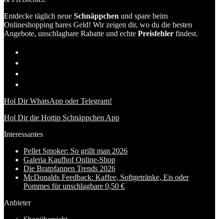
Entdecke täglich neue
Schnäppchen
und spare beim
Onlineshopping bares Geld! Wir zeigen dir, wo du die besten
Angebote, unschlagbare Rabatte und echte
Preisfehler
findest.
Hol Dir WhatsApp oder Telegram!
Hol Dir die Hottip Schnäppchen App
Interessantes
Pellet Smoker: So grillt man 2026
Galeria Kaufhof Online-Shop
Die Bratpfannen Trends 2026
McDonalds Feedback: Kaffee, Softgetränke, Eis oder
Pommes für unschlagbare 0,50 €
Anbieter