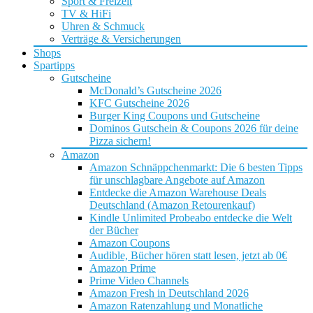
Sport & Freizeit
TV & HiFi
Uhren & Schmuck
Verträge & Versicherungen
Shops
Spartipps
Gutscheine
McDonald’s Gutscheine 2026
KFC Gutscheine 2026
Burger King Coupons und Gutscheine
Dominos Gutschein & Coupons 2026 für deine
Pizza sichern!
Amazon
Amazon Schnäppchenmarkt: Die 6 besten Tipps
für unschlagbare Angebote auf Amazon
Entdecke die Amazon Warehouse Deals
Deutschland (Amazon Retourenkauf)
Kindle Unlimited Probeabo entdecke die Welt
der Bücher
Amazon Coupons
Audible, Bücher hören statt lesen, jetzt ab 0€
Amazon Prime
Prime Video Channels
Amazon Fresh in Deutschland 2026
Amazon Ratenzahlung und Monatliche