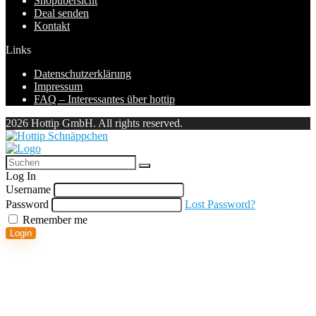
Shopübersicht
Deal senden
Kontakt
Links
Datenschutzerklärung
Impressum
FAQ – Interessantes über hottip
2026 Hottip GmbH. All rights reserved.
Log In
Username
Password
Lost Password?
Remember me
Login