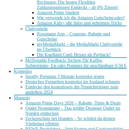
Rechnung: Die besten Flexiblen
Zahlungsoptionen Entdeckt – ab 0% Zinsen!
Amazon Prime Student
Wie verwende ich die Amazon Gutscheincodes?
Amazon Kids+ alle Infos und geheimen Tricks
Clubvorteile
Rossmann App – Coupons, Rabatte und
Gutscheine
myMediaMarkt – die MediaMarkt Clubvorteile
im Überblick
Die Kaufland Card: Besser als Payback?
McDonalds Feedback: Sichere Dir Kaffee,
Softgetränke, Eis oder Pommes für unschlagbare 0,50 €
Kostenlos
Spotify Premium 3 Monate kostenlos testen
Deutsches Fernsehen kostenlos im Ausland schauen
Entdecke den kostenlosen dm Teppichreiniger zum
ausleihen 2024
Magazin
Amazon Prime Days 2026 – Rabatte, Tipps & Deals
Outlet Neumünster – Das größte Designer Outlet im
Norden entdecken
Zeckenschutz bei Hunden – So schützt du deinen
Vierbeiner effektiv
REWE Produkttest – Jetzt Starten und Gratisprodukte