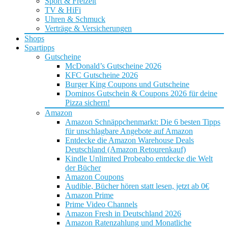
Sport & Freizeit
TV & HiFi
Uhren & Schmuck
Verträge & Versicherungen
Shops
Spartipps
Gutscheine
McDonald’s Gutscheine 2026
KFC Gutscheine 2026
Burger King Coupons und Gutscheine
Dominos Gutschein & Coupons 2026 für deine
Pizza sichern!
Amazon
Amazon Schnäppchenmarkt: Die 6 besten Tipps
für unschlagbare Angebote auf Amazon
Entdecke die Amazon Warehouse Deals
Deutschland (Amazon Retourenkauf)
Kindle Unlimited Probeabo entdecke die Welt
der Bücher
Amazon Coupons
Audible, Bücher hören statt lesen, jetzt ab 0€
Amazon Prime
Prime Video Channels
Amazon Fresh in Deutschland 2026
Amazon Ratenzahlung und Monatliche