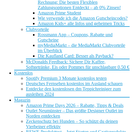
Rechnung: Die besten Flexiblen
Zahlungsoptionen Entdeckt – ab 0% Zinsen!
Amazon Prime Student
Wie verwende ich die Amazon Gutscheincodes?
Amazon Kids+ alle Infos und geheimen Tricks
Clubvorteile
Rossmann App – Coupons, Rabatte und
Gutscheine
myMediaMarkt – die MediaMarkt Clubvorteile
im Überblick
Die Kaufland Card: Besser als Payback?
McDonalds Feedback: Sichere Dir Kaffee,
Softgetränke, Eis oder Pommes für unschlagbare 0,50 €
Kostenlos
Spotify Premium 3 Monate kostenlos testen
Deutsches Fernsehen kostenlos im Ausland schauen
Entdecke den kostenlosen dm Teppichreiniger zum
ausleihen 2024
Magazin
Amazon Prime Days 2026 – Rabatte, Tipps & Deals
Outlet Neumünster – Das größte Designer Outlet im
Norden entdecken
Zeckenschutz bei Hunden – So schützt du deinen
Vierbeiner effektiv
REWE Produkttest – Jetzt Starten und Gratisprodukte