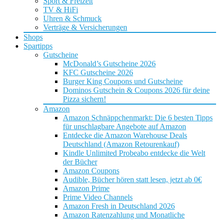
Sport & Freizeit
TV & HiFi
Uhren & Schmuck
Verträge & Versicherungen
Shops
Spartipps
Gutscheine
McDonald’s Gutscheine 2026
KFC Gutscheine 2026
Burger King Coupons und Gutscheine
Dominos Gutschein & Coupons 2026 für deine
Pizza sichern!
Amazon
Amazon Schnäppchenmarkt: Die 6 besten Tipps
für unschlagbare Angebote auf Amazon
Entdecke die Amazon Warehouse Deals
Deutschland (Amazon Retourenkauf)
Kindle Unlimited Probeabo entdecke die Welt
der Bücher
Amazon Coupons
Audible, Bücher hören statt lesen, jetzt ab 0€
Amazon Prime
Prime Video Channels
Amazon Fresh in Deutschland 2026
Amazon Ratenzahlung und Monatliche