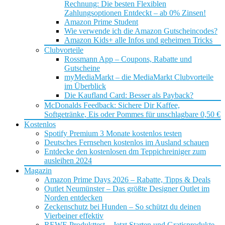
Rechnung: Die besten Flexiblen
Zahlungsoptionen Entdeckt – ab 0% Zinsen!
Amazon Prime Student
Wie verwende ich die Amazon Gutscheincodes?
Amazon Kids+ alle Infos und geheimen Tricks
Clubvorteile
Rossmann App – Coupons, Rabatte und
Gutscheine
myMediaMarkt – die MediaMarkt Clubvorteile
im Überblick
Die Kaufland Card: Besser als Payback?
McDonalds Feedback: Sichere Dir Kaffee,
Softgetränke, Eis oder Pommes für unschlagbare 0,50 €
Kostenlos
Spotify Premium 3 Monate kostenlos testen
Deutsches Fernsehen kostenlos im Ausland schauen
Entdecke den kostenlosen dm Teppichreiniger zum
ausleihen 2024
Magazin
Amazon Prime Days 2026 – Rabatte, Tipps & Deals
Outlet Neumünster – Das größte Designer Outlet im
Norden entdecken
Zeckenschutz bei Hunden – So schützt du deinen
Vierbeiner effektiv
REWE Produkttest – Jetzt Starten und Gratisprodukte