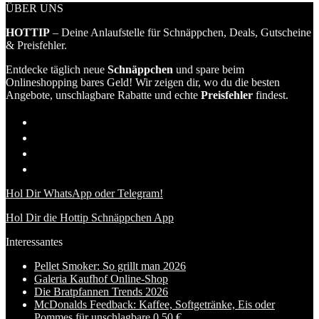
ÜBER UNS
HOTTIP
– Deine Anlaufstelle für Schnäppchen, Deals, Gutscheine
& Preisfehler.
Entdecke täglich neue
Schnäppchen
und spare beim
Onlineshopping bares Geld! Wir zeigen dir, wo du die besten
Angebote, unschlagbare Rabatte und echte
Preisfehler
findest.
Hol Dir WhatsApp oder Telegram!
Hol Dir die Hottip Schnäppchen App
Interessantes
Pellet Smoker: So grillt man 2026
Galeria Kaufhof Online-Shop
Die Bratpfannen Trends 2026
McDonalds Feedback: Kaffee, Softgetränke, Eis oder
Pommes für unschlagbare 0,50 €