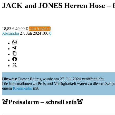
JACK and JONES Herren Hose – 
18,83 €
49,99 €
zum Angebot
Alexandra
27. Juli 2024
106
0
Hinweis:
Dieser Beitrag wurde am 27. Juli 2024 veröffentlicht.
Die Informationen zu Preis und Verfügbarkeit waren zu diesem Zeitpunkt 
einem
Kommentar
mit.
🚨
Preisalarm – schnell sein
🚨