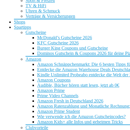
Sport & Freizeit
TV & HiFi
Uhren & Schmuck
Verträge & Versicherungen
Shops
Spartipps
Gutscheine
McDonald’s Gutscheine 2026
KFC Gutscheine 2026
Burger King Coupons und Gutscheine
Dominos Gutschein & Coupons 2026 für deine Piz
Amazon
Amazon Schnäppchenmarkt: Die 6 besten Tipps f
Entdecke die Amazon Warehouse Deals Deutschl
Kindle Unlimited Probeabo entdecke die Welt der
Amazon Coupons
Audible, Bücher hören statt lesen, jetzt ab 0€
Amazon Prime
Prime Video Channels
Amazon Fresh in Deutschland 2026
Amazon Ratenzahlung und Monatliche Rechnung: D
Amazon Prime Student
Wie verwende ich die Amazon Gutscheincodes?
Amazon Kids+ alle Infos und geheimen Tricks
Clubvorteile