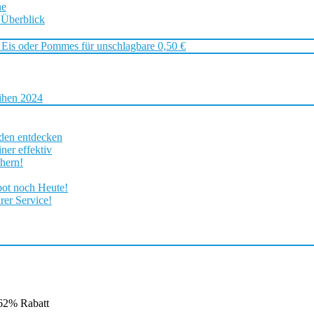
ne
 Überblick
 Eis oder Pommes für unschlagbare 0,50 €
ihen 2024
rden entdecken
ner effektiv
chern!
bot noch Heute!
rer Service!
62% Rabatt