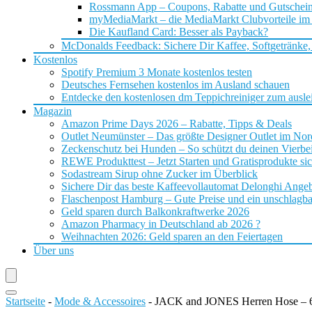
Rossmann App – Coupons, Rabatte und Gutschei
myMediaMarkt – die MediaMarkt Clubvorteile im
Die Kaufland Card: Besser als Payback?
McDonalds Feedback: Sichere Dir Kaffee, Softgetränke,
Kostenlos
Spotify Premium 3 Monate kostenlos testen
Deutsches Fernsehen kostenlos im Ausland schauen
Entdecke den kostenlosen dm Teppichreiniger zum ausle
Magazin
Amazon Prime Days 2026 – Rabatte, Tipps & Deals
Outlet Neumünster – Das größte Designer Outlet im No
Zeckenschutz bei Hunden – So schützt du deinen Vierbei
REWE Produkttest – Jetzt Starten und Gratisprodukte si
Sodastream Sirup ohne Zucker im Überblick
Sichere Dir das beste Kaffeevollautomat Delonghi Ange
Flaschenpost Hamburg – Gute Preise und ein unschlagba
Geld sparen durch Balkonkraftwerke 2026
Amazon Pharmacy in Deutschland ab 2026 ?
Weihnachten 2026: Geld sparen an den Feiertagen
Über uns
Startseite
-
Mode & Accessoires
-
JACK and JONES Herren Hose – 