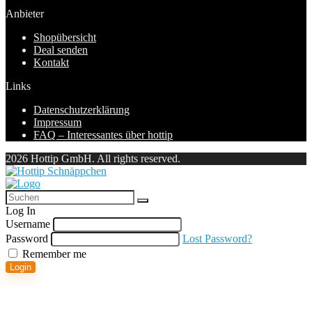
Anbieter
Shopübersicht
Deal senden
Kontakt
Links
Datenschutzerklärung
Impressum
FAQ – Interessantes über hottip
2026 Hottip GmbH. All rights reserved.
Log In
Username
Password
Lost Password?
Remember me
Login