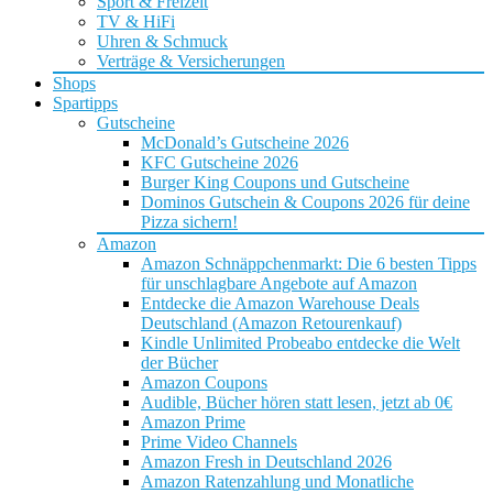
Sport & Freizeit
TV & HiFi
Uhren & Schmuck
Verträge & Versicherungen
Shops
Spartipps
Gutscheine
McDonald’s Gutscheine 2026
KFC Gutscheine 2026
Burger King Coupons und Gutscheine
Dominos Gutschein & Coupons 2026 für deine
Pizza sichern!
Amazon
Amazon Schnäppchenmarkt: Die 6 besten Tipps
für unschlagbare Angebote auf Amazon
Entdecke die Amazon Warehouse Deals
Deutschland (Amazon Retourenkauf)
Kindle Unlimited Probeabo entdecke die Welt
der Bücher
Amazon Coupons
Audible, Bücher hören statt lesen, jetzt ab 0€
Amazon Prime
Prime Video Channels
Amazon Fresh in Deutschland 2026
Amazon Ratenzahlung und Monatliche