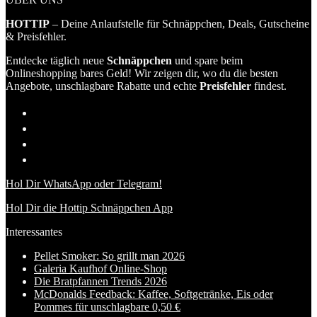
HOTTIP
– Deine Anlaufstelle für Schnäppchen, Deals, Gutscheine
& Preisfehler.
Entdecke täglich neue
Schnäppchen
und spare beim
Onlineshopping bares Geld! Wir zeigen dir, wo du die besten
Angebote, unschlagbare Rabatte und echte
Preisfehler
findest.
Hol Dir WhatsApp oder Telegram!
Hol Dir die Hottip Schnäppchen App
Interessantes
Pellet Smoker: So grillt man 2026
Galeria Kaufhof Online-Shop
Die Bratpfannen Trends 2026
McDonalds Feedback: Kaffee, Softgetränke, Eis oder
Pommes für unschlagbare 0,50 €