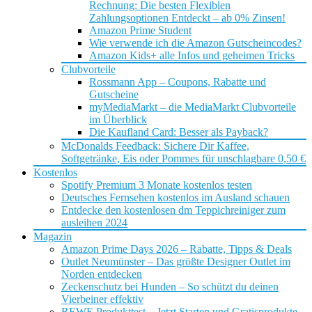
Rechnung: Die besten Flexiblen
Zahlungsoptionen Entdeckt – ab 0% Zinsen!
Amazon Prime Student
Wie verwende ich die Amazon Gutscheincodes?
Amazon Kids+ alle Infos und geheimen Tricks
Clubvorteile
Rossmann App – Coupons, Rabatte und
Gutscheine
myMediaMarkt – die MediaMarkt Clubvorteile
im Überblick
Die Kaufland Card: Besser als Payback?
McDonalds Feedback: Sichere Dir Kaffee,
Softgetränke, Eis oder Pommes für unschlagbare 0,50 €
Kostenlos
Spotify Premium 3 Monate kostenlos testen
Deutsches Fernsehen kostenlos im Ausland schauen
Entdecke den kostenlosen dm Teppichreiniger zum
ausleihen 2024
Magazin
Amazon Prime Days 2026 – Rabatte, Tipps & Deals
Outlet Neumünster – Das größte Designer Outlet im
Norden entdecken
Zeckenschutz bei Hunden – So schützt du deinen
Vierbeiner effektiv
REWE Produkttest – Jetzt Starten und Gratisprodukte