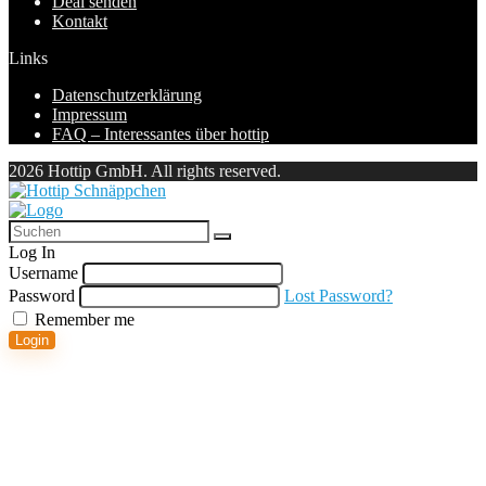
Deal senden
Kontakt
Links
Datenschutzerklärung
Impressum
FAQ – Interessantes über hottip
2026 Hottip GmbH. All rights reserved.
Log In
Username
Password
Lost Password?
Remember me
Login