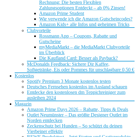
Rechnung: Die besten Flexiblen
Zahlungsoptionen Entdeckt – ab 0% Zinsen!
Amazon Prime Student
Wie verwende ich die Amazon Gutscheincodes?
Amazon Kids+ alle Infos und geheimen Tricks
Clubvorteile
Rossmann App – Coupons, Rabatte und
Gutscheine
myMediaMarkt – die MediaMarkt Clubvorteile
im Überblick
Die Kaufland Card: Besser als Payback?
McDonalds Feedback: Sichere Dir Kaffee,
Softgetränke, Eis oder Pommes für unschlagbare 0,50 €
Kostenlos
Spotify Premium 3 Monate kostenlos testen
Deutsches Fernsehen kostenlos im Ausland schauen
Entdecke den kostenlosen dm Teppichreiniger zum
ausleihen 2024
Magazin
Amazon Prime Days 2026 – Rabatte, Tipps & Deals
Outlet Neumünster – Das größte Designer Outlet im
Norden entdecken
Zeckenschutz bei Hunden – So schützt du deinen
Vierbeiner effektiv
REWE Produkttest – Jetzt Starten und Gratisprodukte