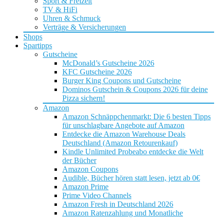
Sport & Freizeit
TV & HiFi
Uhren & Schmuck
Verträge & Versicherungen
Shops
Spartipps
Gutscheine
McDonald’s Gutscheine 2026
KFC Gutscheine 2026
Burger King Coupons und Gutscheine
Dominos Gutschein & Coupons 2026 für deine
Pizza sichern!
Amazon
Amazon Schnäppchenmarkt: Die 6 besten Tipps
für unschlagbare Angebote auf Amazon
Entdecke die Amazon Warehouse Deals
Deutschland (Amazon Retourenkauf)
Kindle Unlimited Probeabo entdecke die Welt
der Bücher
Amazon Coupons
Audible, Bücher hören statt lesen, jetzt ab 0€
Amazon Prime
Prime Video Channels
Amazon Fresh in Deutschland 2026
Amazon Ratenzahlung und Monatliche