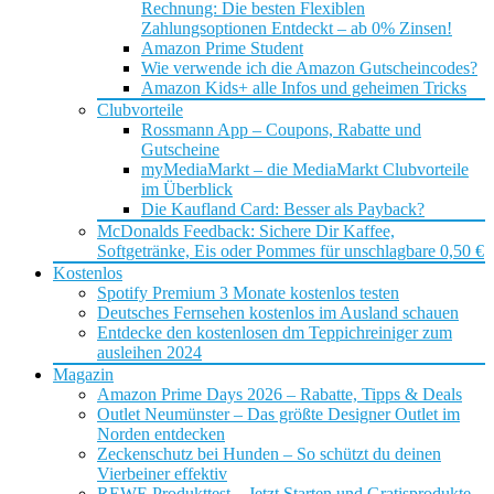
Rechnung: Die besten Flexiblen
Zahlungsoptionen Entdeckt – ab 0% Zinsen!
Amazon Prime Student
Wie verwende ich die Amazon Gutscheincodes?
Amazon Kids+ alle Infos und geheimen Tricks
Clubvorteile
Rossmann App – Coupons, Rabatte und
Gutscheine
myMediaMarkt – die MediaMarkt Clubvorteile
im Überblick
Die Kaufland Card: Besser als Payback?
McDonalds Feedback: Sichere Dir Kaffee,
Softgetränke, Eis oder Pommes für unschlagbare 0,50 €
Kostenlos
Spotify Premium 3 Monate kostenlos testen
Deutsches Fernsehen kostenlos im Ausland schauen
Entdecke den kostenlosen dm Teppichreiniger zum
ausleihen 2024
Magazin
Amazon Prime Days 2026 – Rabatte, Tipps & Deals
Outlet Neumünster – Das größte Designer Outlet im
Norden entdecken
Zeckenschutz bei Hunden – So schützt du deinen
Vierbeiner effektiv
REWE Produkttest – Jetzt Starten und Gratisprodukte