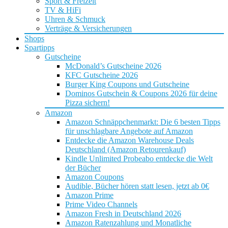
Sport & Freizeit
TV & HiFi
Uhren & Schmuck
Verträge & Versicherungen
Shops
Spartipps
Gutscheine
McDonald’s Gutscheine 2026
KFC Gutscheine 2026
Burger King Coupons und Gutscheine
Dominos Gutschein & Coupons 2026 für deine
Pizza sichern!
Amazon
Amazon Schnäppchenmarkt: Die 6 besten Tipps
für unschlagbare Angebote auf Amazon
Entdecke die Amazon Warehouse Deals
Deutschland (Amazon Retourenkauf)
Kindle Unlimited Probeabo entdecke die Welt
der Bücher
Amazon Coupons
Audible, Bücher hören statt lesen, jetzt ab 0€
Amazon Prime
Prime Video Channels
Amazon Fresh in Deutschland 2026
Amazon Ratenzahlung und Monatliche