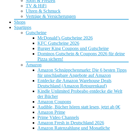
Sport & Freizeit
TV & HiFi
Uhren & Schmuck
Verträge & Versicherungen
Shops
Spartipps
Gutscheine
McDonald’s Gutscheine 2026
KFC Gutscheine 2026
Burger King Coupons und Gutscheine
Dominos Gutschein & Coupons 2026 für deine
Pizza sichern!
Amazon
Amazon Schnäppchenmarkt: Die 6 besten Tipps
für unschlagbare Angebote auf Amazon
Entdecke die Amazon Warehouse Deals
Deutschland (Amazon Retourenkauf)
Kindle Unlimited Probeabo entdecke die Welt
der Bücher
Amazon Coupons
Audible, Bücher hören statt lesen, jetzt ab 0€
Amazon Prime
Prime Video Channels
Amazon Fresh in Deutschland 2026
Amazon Ratenzahlung und Monatliche