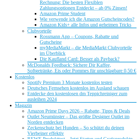
Rechnung: Die besten Flexiblen
Zahlungsoptionen Entdeckt – ab 0% Zinsen!
Amazon Prime Student
Wie verwende ich die Amazon Gutscheincodes?
Amazon Kids+ alle Infos und geheimen Tricks
Clubvorteile
Rossmann App – Coupons, Rabatte und
Gutscheine
myMediaMarkt – die MediaMarkt Clubvorteile
im Überblick
Die Kaufland Card: Besser als Payback?
McDonalds Feedback: Sichere Dir Kaffee,
Softgetränke, Eis oder Pommes für unschlagbare 0,50 €
Kostenlos
Spotify Premium 3 Monate kostenlos testen
Deutsches Fernsehen kostenlos im Ausland schauen
Entdecke den kostenlosen dm Teppichreiniger zum
ausleihen 2024
Magazin
Amazon Prime Days 2026 – Rabatte, Tipps & Deals
Outlet Neumünster – Das größte Designer Outlet im
Norden entdecken
Zeckenschutz bei Hunden – So schützt du deinen
Vierbeiner effektiv
REWE Produkttest – Jetzt Starten und Gratisprodukte