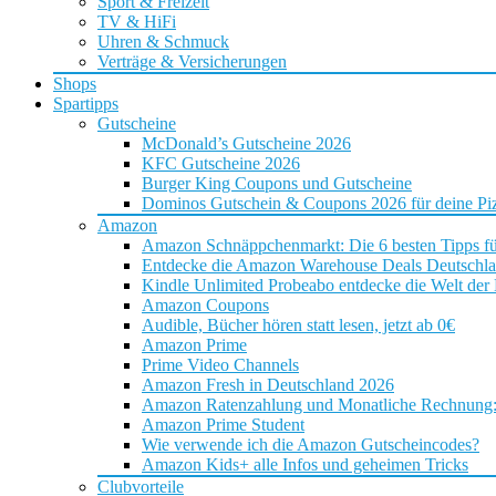
Sport & Freizeit
TV & HiFi
Uhren & Schmuck
Verträge & Versicherungen
Shops
Spartipps
Gutscheine
McDonald’s Gutscheine 2026
KFC Gutscheine 2026
Burger King Coupons und Gutscheine
Dominos Gutschein & Coupons 2026 für deine Piz
Amazon
Amazon Schnäppchenmarkt: Die 6 besten Tipps f
Entdecke die Amazon Warehouse Deals Deutschl
Kindle Unlimited Probeabo entdecke die Welt der
Amazon Coupons
Audible, Bücher hören statt lesen, jetzt ab 0€
Amazon Prime
Prime Video Channels
Amazon Fresh in Deutschland 2026
Amazon Ratenzahlung und Monatliche Rechnung: D
Amazon Prime Student
Wie verwende ich die Amazon Gutscheincodes?
Amazon Kids+ alle Infos und geheimen Tricks
Clubvorteile