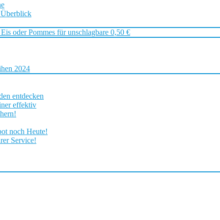
ne
 Überblick
 Eis oder Pommes für unschlagbare 0,50 €
ihen 2024
rden entdecken
ner effektiv
chern!
bot noch Heute!
rer Service!