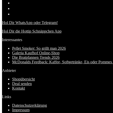
Hol Dir WhatsApp oder Telegram!
Hol Dir die Hottip Schnäppchen App
Interessantes
Pellet Smoker: So grillt man 2026
Galeria Kaufhof Online-Shop
Die Bratpfannen Trends 2026
McDonalds Feedback: Kaffee, Softgetränke, Eis oder Pommes f
Anbieter
Shopübersicht
Deal senden
Kontakt
Links
Datenschutzerklärung
Impressum