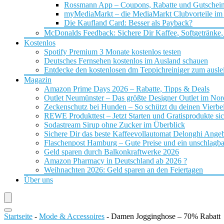
Rossmann App – Coupons, Rabatte und Gutschei
myMediaMarkt – die MediaMarkt Clubvorteile im
Die Kaufland Card: Besser als Payback?
McDonalds Feedback: Sichere Dir Kaffee, Softgetränke,
Kostenlos
Spotify Premium 3 Monate kostenlos testen
Deutsches Fernsehen kostenlos im Ausland schauen
Entdecke den kostenlosen dm Teppichreiniger zum ausle
Magazin
Amazon Prime Days 2026 – Rabatte, Tipps & Deals
Outlet Neumünster – Das größte Designer Outlet im No
Zeckenschutz bei Hunden – So schützt du deinen Vierbei
REWE Produkttest – Jetzt Starten und Gratisprodukte si
Sodastream Sirup ohne Zucker im Überblick
Sichere Dir das beste Kaffeevollautomat Delonghi Ange
Flaschenpost Hamburg – Gute Preise und ein unschlagba
Geld sparen durch Balkonkraftwerke 2026
Amazon Pharmacy in Deutschland ab 2026 ?
Weihnachten 2026: Geld sparen an den Feiertagen
Über uns
Startseite
-
Mode & Accessoires
-
Damen Jogginghose – 70% Rabatt