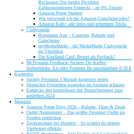
Rechnung: Die besten Flexiblen
Zahlungsoptionen Entdeckt – ab 0% Zinsen!
Amazon Prime Student
Wie verwende ich die Amazon Gutscheincodes?
Amazon Kids+ alle Infos und geheimen Tricks
Clubvorteile
Rossmann App – Coupons, Rabatte und
Gutscheine
myMediaMarkt – die MediaMarkt Clubvorteile
im Überblick
Die Kaufland Card: Besser als Payback?
McDonalds Feedback: Sichere Dir Kaffee,
Softgetränke, Eis oder Pommes für unschlagbare 0,50 €
Kostenlos
Spotify Premium 3 Monate kostenlos testen
Deutsches Fernsehen kostenlos im Ausland schauen
Entdecke den kostenlosen dm Teppichreiniger zum
ausleihen 2024
Magazin
Amazon Prime Days 2026 – Rabatte, Tipps & Deals
Outlet Neumünster – Das größte Designer Outlet im
Norden entdecken
Zeckenschutz bei Hunden – So schützt du deinen
Vierbeiner effektiv
REWE Produkttest – Jetzt Starten und Gratisprodukte