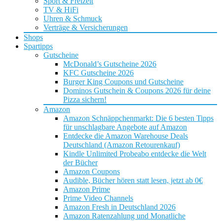
Sport & Freizeit
TV & HiFi
Uhren & Schmuck
Verträge & Versicherungen
Shops
Spartipps
Gutscheine
McDonald’s Gutscheine 2026
KFC Gutscheine 2026
Burger King Coupons und Gutscheine
Dominos Gutschein & Coupons 2026 für deine
Pizza sichern!
Amazon
Amazon Schnäppchenmarkt: Die 6 besten Tipps
für unschlagbare Angebote auf Amazon
Entdecke die Amazon Warehouse Deals
Deutschland (Amazon Retourenkauf)
Kindle Unlimited Probeabo entdecke die Welt
der Bücher
Amazon Coupons
Audible, Bücher hören statt lesen, jetzt ab 0€
Amazon Prime
Prime Video Channels
Amazon Fresh in Deutschland 2026
Amazon Ratenzahlung und Monatliche