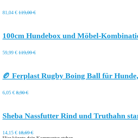
81,04 €
119,00 €
100cm Hundebox und Möbel-Kombinati
59,99 €
119,99 €
🏉 Ferplast Rugby Boing Ball für Hunde
6,05 €
8,90 €
Sheba Nassfutter Rind und Truthahn sta
14,15 €
18,69 €