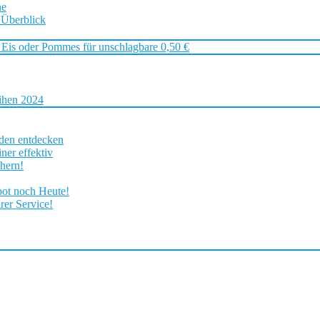
ne
 Überblick
 Eis oder Pommes für unschlagbare 0,50 €
ihen 2024
rden entdecken
ner effektiv
chern!
bot noch Heute!
rer Service!