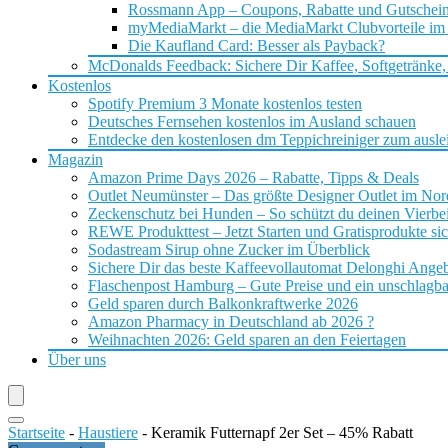
Rossmann App – Coupons, Rabatte und Gutschei
myMediaMarkt – die MediaMarkt Clubvorteile im
Die Kaufland Card: Besser als Payback?
McDonalds Feedback: Sichere Dir Kaffee, Softgetränke,
Kostenlos
Spotify Premium 3 Monate kostenlos testen
Deutsches Fernsehen kostenlos im Ausland schauen
Entdecke den kostenlosen dm Teppichreiniger zum ausle
Magazin
Amazon Prime Days 2026 – Rabatte, Tipps & Deals
Outlet Neumünster – Das größte Designer Outlet im No
Zeckenschutz bei Hunden – So schützt du deinen Vierbei
REWE Produkttest – Jetzt Starten und Gratisprodukte si
Sodastream Sirup ohne Zucker im Überblick
Sichere Dir das beste Kaffeevollautomat Delonghi Ange
Flaschenpost Hamburg – Gute Preise und ein unschlagba
Geld sparen durch Balkonkraftwerke 2026
Amazon Pharmacy in Deutschland ab 2026 ?
Weihnachten 2026: Geld sparen an den Feiertagen
Über uns
Startseite
-
Haustiere
-
Keramik Futternapf 2er Set – 45% Rabatt