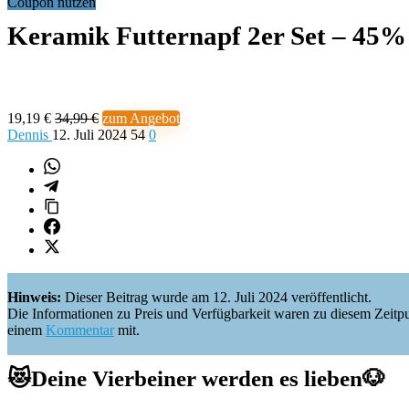
Coupon nutzen
Keramik Futternapf 2er Set – 45%
19,19 €
34,99 €
zum Angebot
Dennis
12. Juli 2024
54
0
Hinweis:
Dieser Beitrag wurde am 12. Juli 2024 veröffentlicht.
Die Informationen zu Preis und Verfügbarkeit waren zu diesem Zeitpunkt 
einem
Kommentar
mit.
😻
Deine Vierbeiner werden es lieben
🐶