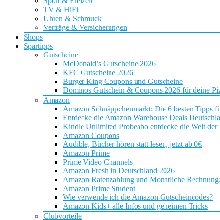
Sport & Freizeit
TV & HiFi
Uhren & Schmuck
Verträge & Versicherungen
Shops
Spartipps
Gutscheine
McDonald’s Gutscheine 2026
KFC Gutscheine 2026
Burger King Coupons und Gutscheine
Dominos Gutschein & Coupons 2026 für deine Piz
Amazon
Amazon Schnäppchenmarkt: Die 6 besten Tipps f
Entdecke die Amazon Warehouse Deals Deutschl
Kindle Unlimited Probeabo entdecke die Welt der
Amazon Coupons
Audible, Bücher hören statt lesen, jetzt ab 0€
Amazon Prime
Prime Video Channels
Amazon Fresh in Deutschland 2026
Amazon Ratenzahlung und Monatliche Rechnung: D
Amazon Prime Student
Wie verwende ich die Amazon Gutscheincodes?
Amazon Kids+ alle Infos und geheimen Tricks
Clubvorteile