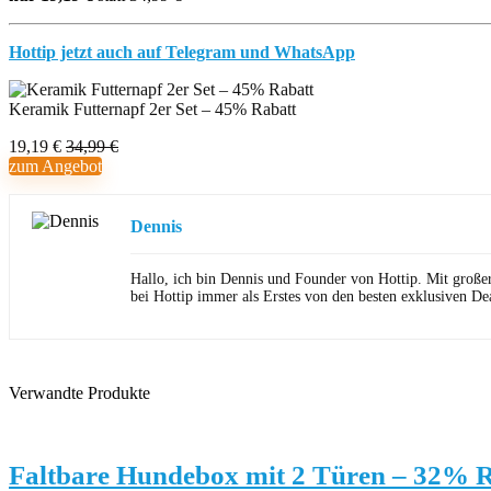
Hottip jetzt auch auf Telegram und WhatsApp
Keramik Futternapf 2er Set – 45% Rabatt
19,19 €
34,99 €
zum Angebot
Dennis
Hallo, ich bin Dennis und Founder von Hottip. Mit große
bei Hottip immer als Erstes von den besten exklusiven Dea
Verwandte Produkte
Faltbare Hundebox mit 2 Türen – 32% 