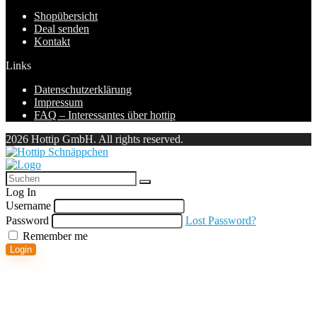
Shopübersicht
Deal senden
Kontakt
Links
Datenschutzerklärung
Impressum
FAQ – Interessantes über hottip
2026 Hottip GmbH. All rights reserved.
Log In
Username
Password
Lost Password?
Remember me
Login