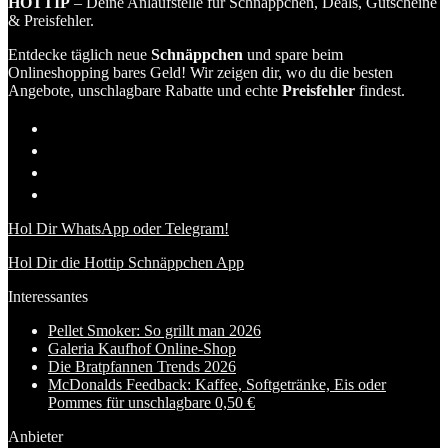
HOTTIP
– Deine Anlaufstelle für Schnäppchen, Deals, Gutscheine
& Preisfehler.
Entdecke täglich neue
Schnäppchen
und spare beim
Onlineshopping bares Geld! Wir zeigen dir, wo du die besten
Angebote, unschlagbare Rabatte und echte
Preisfehler
findest.
Hol Dir WhatsApp oder Telegram!
Hol Dir die Hottip Schnäppchen App
Interessantes
Pellet Smoker: So grillt man 2026
Galeria Kaufhof Online-Shop
Die Bratpfannen Trends 2026
McDonalds Feedback: Kaffee, Softgetränke, Eis oder
Pommes für unschlagbare 0,50 €
Anbieter