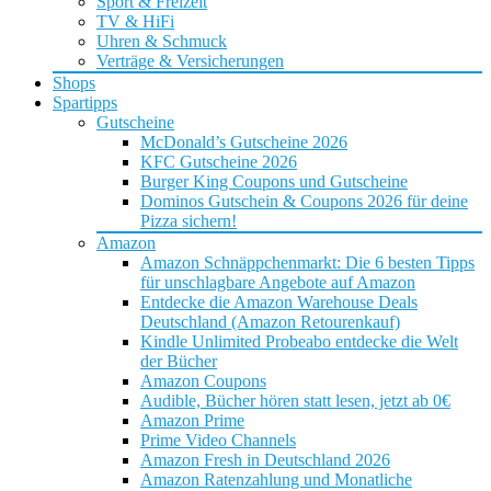
Sport & Freizeit
TV & HiFi
Uhren & Schmuck
Verträge & Versicherungen
Shops
Spartipps
Gutscheine
McDonald’s Gutscheine 2026
KFC Gutscheine 2026
Burger King Coupons und Gutscheine
Dominos Gutschein & Coupons 2026 für deine
Pizza sichern!
Amazon
Amazon Schnäppchenmarkt: Die 6 besten Tipps
für unschlagbare Angebote auf Amazon
Entdecke die Amazon Warehouse Deals
Deutschland (Amazon Retourenkauf)
Kindle Unlimited Probeabo entdecke die Welt
der Bücher
Amazon Coupons
Audible, Bücher hören statt lesen, jetzt ab 0€
Amazon Prime
Prime Video Channels
Amazon Fresh in Deutschland 2026
Amazon Ratenzahlung und Monatliche