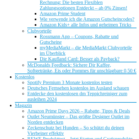
Rechnung: Die besten Flexiblen
Zahlungsoptionen Entdeckt – ab 0% Zinsen!
Amazon Prime Student
Wie verwende ich die Amazon Gutscheincodes?
Amazon Kids+ alle Infos und geheimen Tricks
Clubvorteile
Rossmann App – Coupons, Rabatte und
Gutscheine
myMediaMarkt – die MediaMarkt Clubvorteile
im Überblick
Die Kaufland Card: Besser als Payback?
McDonalds Feedback: Sichere Dir Kaffee,
Softgetränke, Eis oder Pommes für unschlagbare 0,50 €
Kostenlos
Spotify Premium 3 Monate kostenlos testen
Deutsches Fernsehen kostenlos im Ausland schauen
Entdecke den kostenlosen dm Teppichreiniger zum
ausleihen 2024
Magazin
Amazon Prime Days 2026 – Rabatte, Tipps & Deals
Outlet Neumünster – Das größte Designer Outlet im
Norden entdecken
Zeckenschutz bei Hunden – So schützt du deinen
Vierbeiner effektiv
REWE Produkttest – Jetzt Starten und Gratisprodukte