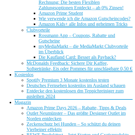
Rechnung: Die besten Flexiblen
Zahlungsoptionen Entdeckt – ab 0% Zinsen!
Amazon Prime Student
Wie verwende ich die Amazon Gutscheincodes?
Amazon Kids+ alle Infos und geheimen Tricks
Clubvorteile
Rossmann App – Coupons, Rabatte und
Gutscheine
myMediaMarkt – die MediaMarkt Clubvorteile
im Überblick
Die Kaufland Card: Besser als Payback?
McDonalds Feedback: Sichere Dir Kaffee,
Softgetränke, Eis oder Pommes für unschlagbare 0,50 €
Kostenlos
Spotify Premium 3 Monate kostenlos testen
Deutsches Fernsehen kostenlos im Ausland schauen
Entdecke den kostenlosen dm Teppichreiniger zum
ausleihen 2024
Magazin
Amazon Prime Days 2026 – Rabatte, Tipps & Deals
Outlet Neumünster – Das größte Designer Outlet im
Norden entdecken
Zeckenschutz bei Hunden – So schützt du deinen
Vierbeiner effektiv
REWE Produkttest – Jetzt Starten und Gratisprodukte