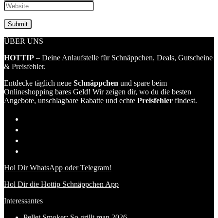
ÜBER UNS
HOTTIP
– Deine Anlaufstelle für Schnäppchen, Deals, Gutscheine
& Preisfehler.
Entdecke täglich neue
Schnäppchen
und spare beim
Onlineshopping bares Geld! Wir zeigen dir, wo du die besten
Angebote, unschlagbare Rabatte und echte
Preisfehler
findest.
Hol Dir WhatsApp oder Telegram!
Hol Dir die Hottip Schnäppchen App
Interessantes
Pellet Smoker: So grillt man 2026