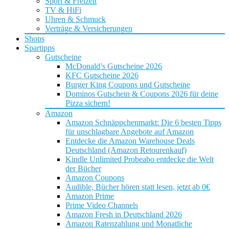
Sport & Freizeit
TV & HiFi
Uhren & Schmuck
Verträge & Versicherungen
Shops
Spartipps
Gutscheine
McDonald’s Gutscheine 2026
KFC Gutscheine 2026
Burger King Coupons und Gutscheine
Dominos Gutschein & Coupons 2026 für deine
Pizza sichern!
Amazon
Amazon Schnäppchenmarkt: Die 6 besten Tipps
für unschlagbare Angebote auf Amazon
Entdecke die Amazon Warehouse Deals
Deutschland (Amazon Retourenkauf)
Kindle Unlimited Probeabo entdecke die Welt
der Bücher
Amazon Coupons
Audible, Bücher hören statt lesen, jetzt ab 0€
Amazon Prime
Prime Video Channels
Amazon Fresh in Deutschland 2026
Amazon Ratenzahlung und Monatliche