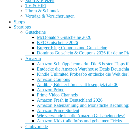
Sport & Freizeit
TV & HiFi
Uhren & Schmuck
Verträge & Versicherungen
Shops
Spartipps
Gutscheine
McDonald’s Gutscheine 2026
KFC Gutscheine 2026
Burger King Coupons und Gutscheine
Dominos Gutschein & Coupons 2026 für deine Piz
Amazon
Amazon Schnäppchenmarkt: Die 6 besten Tipps f
Entdecke die Amazon Warehouse Deals Deutschl
Kindle Unlimited Probeabo entdecke die Welt der
Amazon Coupons
Audible, Bücher hören statt lesen, jetzt ab 0€
Amazon Prime
Prime Video Channels
Amazon Fresh in Deutschland 2026
Amazon Ratenzahlung und Monatliche Rechnung: D
Amazon Prime Student
Wie verwende ich die Amazon Gutscheincodes?
Amazon Kids+ alle Infos und geheimen Tricks
Clubvorteile