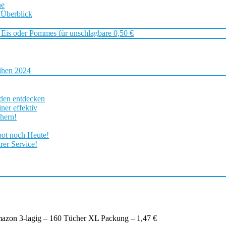
ne
 Überblick
 Eis oder Pommes für unschlagbare 0,50 €
ihen 2024
rden entdecken
ner effektiv
chern!
bot noch Heute!
rer Service!
azon 3-lagig – 160 Tücher XL Packung – 1,47 €