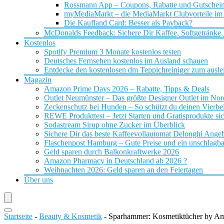
Rossmann App – Coupons, Rabatte und Gutschei
myMediaMarkt – die MediaMarkt Clubvorteile im
Die Kaufland Card: Besser als Payback?
McDonalds Feedback: Sichere Dir Kaffee, Softgetränke,
Kostenlos
Spotify Premium 3 Monate kostenlos testen
Deutsches Fernsehen kostenlos im Ausland schauen
Entdecke den kostenlosen dm Teppichreiniger zum ausle
Magazin
Amazon Prime Days 2026 – Rabatte, Tipps & Deals
Outlet Neumünster – Das größte Designer Outlet im No
Zeckenschutz bei Hunden – So schützt du deinen Vierbei
REWE Produkttest – Jetzt Starten und Gratisprodukte si
Sodastream Sirup ohne Zucker im Überblick
Sichere Dir das beste Kaffeevollautomat Delonghi Ange
Flaschenpost Hamburg – Gute Preise und ein unschlagba
Geld sparen durch Balkonkraftwerke 2026
Amazon Pharmacy in Deutschland ab 2026 ?
Weihnachten 2026: Geld sparen an den Feiertagen
Über uns
Startseite
-
Beauty & Kosmetik
-
Sparhammer: Kosmetiktücher by Am