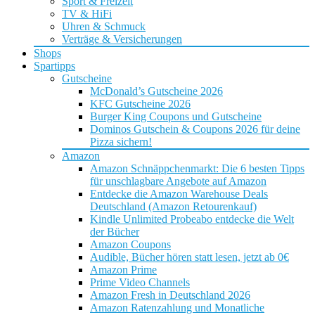
Sport & Freizeit
TV & HiFi
Uhren & Schmuck
Verträge & Versicherungen
Shops
Spartipps
Gutscheine
McDonald’s Gutscheine 2026
KFC Gutscheine 2026
Burger King Coupons und Gutscheine
Dominos Gutschein & Coupons 2026 für deine
Pizza sichern!
Amazon
Amazon Schnäppchenmarkt: Die 6 besten Tipps
für unschlagbare Angebote auf Amazon
Entdecke die Amazon Warehouse Deals
Deutschland (Amazon Retourenkauf)
Kindle Unlimited Probeabo entdecke die Welt
der Bücher
Amazon Coupons
Audible, Bücher hören statt lesen, jetzt ab 0€
Amazon Prime
Prime Video Channels
Amazon Fresh in Deutschland 2026
Amazon Ratenzahlung und Monatliche