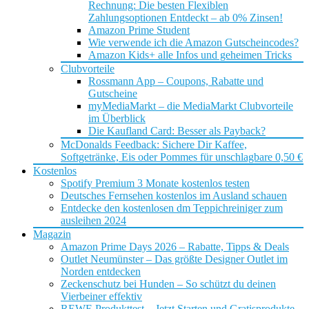
Rechnung: Die besten Flexiblen
Zahlungsoptionen Entdeckt – ab 0% Zinsen!
Amazon Prime Student
Wie verwende ich die Amazon Gutscheincodes?
Amazon Kids+ alle Infos und geheimen Tricks
Clubvorteile
Rossmann App – Coupons, Rabatte und
Gutscheine
myMediaMarkt – die MediaMarkt Clubvorteile
im Überblick
Die Kaufland Card: Besser als Payback?
McDonalds Feedback: Sichere Dir Kaffee,
Softgetränke, Eis oder Pommes für unschlagbare 0,50 €
Kostenlos
Spotify Premium 3 Monate kostenlos testen
Deutsches Fernsehen kostenlos im Ausland schauen
Entdecke den kostenlosen dm Teppichreiniger zum
ausleihen 2024
Magazin
Amazon Prime Days 2026 – Rabatte, Tipps & Deals
Outlet Neumünster – Das größte Designer Outlet im
Norden entdecken
Zeckenschutz bei Hunden – So schützt du deinen
Vierbeiner effektiv
REWE Produkttest – Jetzt Starten und Gratisprodukte