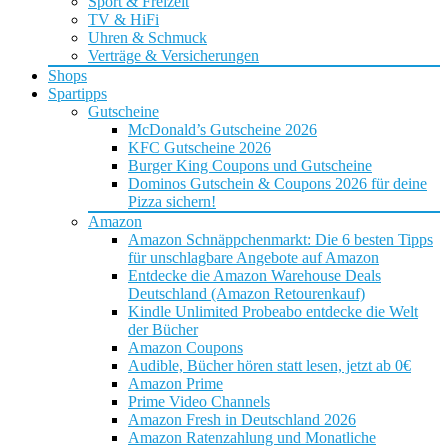
Sport & Freizeit
TV & HiFi
Uhren & Schmuck
Verträge & Versicherungen
Shops
Spartipps
Gutscheine
McDonald’s Gutscheine 2026
KFC Gutscheine 2026
Burger King Coupons und Gutscheine
Dominos Gutschein & Coupons 2026 für deine
Pizza sichern!
Amazon
Amazon Schnäppchenmarkt: Die 6 besten Tipps
für unschlagbare Angebote auf Amazon
Entdecke die Amazon Warehouse Deals
Deutschland (Amazon Retourenkauf)
Kindle Unlimited Probeabo entdecke die Welt
der Bücher
Amazon Coupons
Audible, Bücher hören statt lesen, jetzt ab 0€
Amazon Prime
Prime Video Channels
Amazon Fresh in Deutschland 2026
Amazon Ratenzahlung und Monatliche