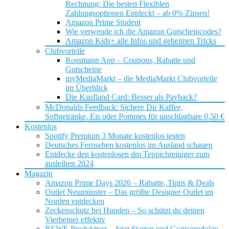
Rechnung: Die besten Flexiblen
Zahlungsoptionen Entdeckt – ab 0% Zinsen!
Amazon Prime Student
Wie verwende ich die Amazon Gutscheincodes?
Amazon Kids+ alle Infos und geheimen Tricks
Clubvorteile
Rossmann App – Coupons, Rabatte und
Gutscheine
myMediaMarkt – die MediaMarkt Clubvorteile
im Überblick
Die Kaufland Card: Besser als Payback?
McDonalds Feedback: Sichere Dir Kaffee,
Softgetränke, Eis oder Pommes für unschlagbare 0,50 €
Kostenlos
Spotify Premium 3 Monate kostenlos testen
Deutsches Fernsehen kostenlos im Ausland schauen
Entdecke den kostenlosen dm Teppichreiniger zum
ausleihen 2024
Magazin
Amazon Prime Days 2026 – Rabatte, Tipps & Deals
Outlet Neumünster – Das größte Designer Outlet im
Norden entdecken
Zeckenschutz bei Hunden – So schützt du deinen
Vierbeiner effektiv
REWE Produkttest – Jetzt Starten und Gratisprodukte