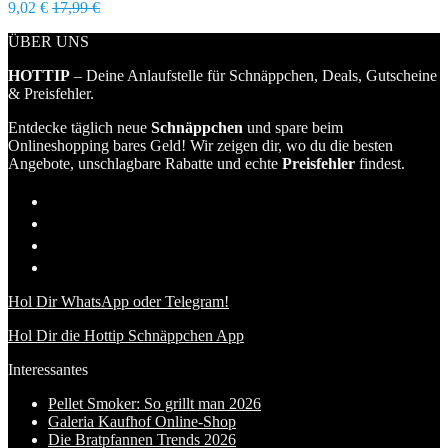
9,02 €
17,99 €
ÜBER UNS
HOTTIP
– Deine Anlaufstelle für Schnäppchen, Deals, Gutscheine
& Preisfehler.
Entdecke täglich neue
Schnäppchen
und spare beim
Onlineshopping bares Geld! Wir zeigen dir, wo du die besten
Angebote, unschlagbare Rabatte und echte
Preisfehler
findest.
Hol Dir WhatsApp oder Telegram!
Hol Dir die Hottip Schnäppchen App
Interessantes
Pellet Smoker: So grillt man 2026
Galeria Kaufhof Online-Shop
Die Bratpfannen Trends 2026