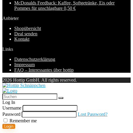
McDonalds Feedback: Kaffee, Softgetränke, Eis oder
Pommes für unschlagbare 0,50 €
Anbieter
Shopübersicht
Deal senden
Kontakt
Links
Datenschutzerklärung
Impressum
FAQ – Interessantes über hottip
2026 Hottip GmbH. All rights reserved.
Log In
Username
Password
Lost Password?
Remember me
Login