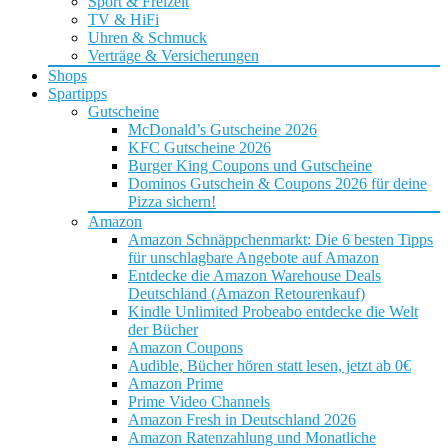
Sport & Freizeit
TV & HiFi
Uhren & Schmuck
Verträge & Versicherungen
Shops
Spartipps
Gutscheine
McDonald’s Gutscheine 2026
KFC Gutscheine 2026
Burger King Coupons und Gutscheine
Dominos Gutschein & Coupons 2026 für deine
Pizza sichern!
Amazon
Amazon Schnäppchenmarkt: Die 6 besten Tipps
für unschlagbare Angebote auf Amazon
Entdecke die Amazon Warehouse Deals
Deutschland (Amazon Retourenkauf)
Kindle Unlimited Probeabo entdecke die Welt
der Bücher
Amazon Coupons
Audible, Bücher hören statt lesen, jetzt ab 0€
Amazon Prime
Prime Video Channels
Amazon Fresh in Deutschland 2026
Amazon Ratenzahlung und Monatliche