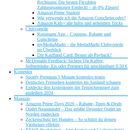
Rechnung: Die besten Flexiblen
Zahlungsoptionen Entdeckt – ab 0% Zinsen!
Amazon Prime Student
Wie verwende ich die Amazon Gutscheincodes?
Amazon Kids+ alle Infos und geheimen Tricks
Clubvorteile
Rossmann App – Coupons, Rabatte und
Gutscheine
myMediaMarkt – die MediaMarkt Clubvorteile
im Überblick
Die Kaufland Card: Besser als Payback?
McDonalds Feedback: Sichere Dir Kaffee,
Softgetränke, Eis oder Pommes für unschlagbare 0,50 €
Kostenlos
Spotify Premium 3 Monate kostenlos testen
Deutsches Fernsehen kostenlos im Ausland schauen
Entdecke den kostenlosen dm Teppichreiniger zum
ausleihen 2024
Magazin
Amazon Prime Days 2026 – Rabatte, Tipps & Deals
Outlet Neumünster – Das größte Designer Outlet im
Norden entdecken
Zeckenschutz bei Hunden – So schützt du deinen
Vierbeiner effektiv
REWE Produkttest – Jetzt Starten und Gratisprodukte