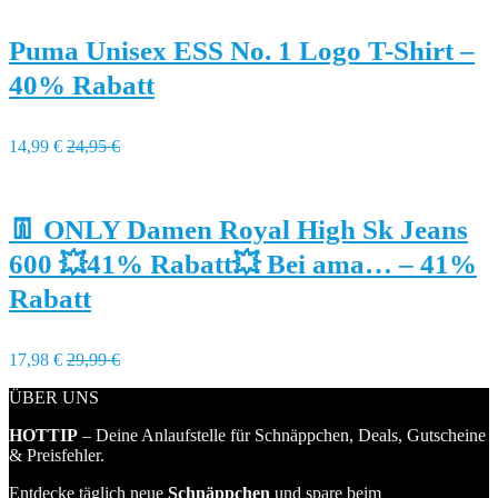
Puma Unisex ESS No. 1 Logo T-Shirt –
40% Rabatt
14,99 €
24,95 €
👖 ONLY Damen Royal High Sk Jeans
600 💥41% Rabatt💥 Bei ama… – 41%
Rabatt
17,98 €
29,99 €
ÜBER UNS
HOTTIP
– Deine Anlaufstelle für Schnäppchen, Deals, Gutscheine
& Preisfehler.
Entdecke täglich neue
Schnäppchen
und spare beim