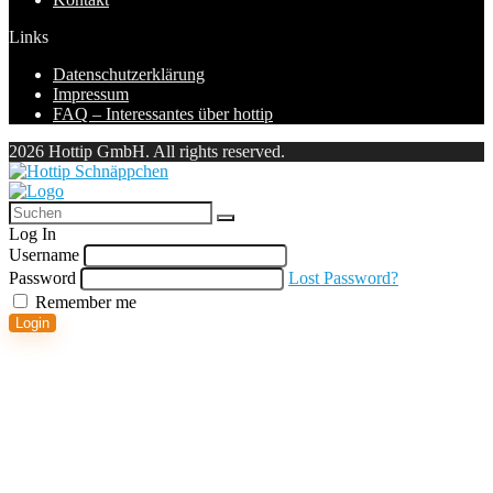
Links
Datenschutzerklärung
Impressum
FAQ – Interessantes über hottip
2026 Hottip GmbH. All rights reserved.
Log In
Username
Password
Lost Password?
Remember me
Login