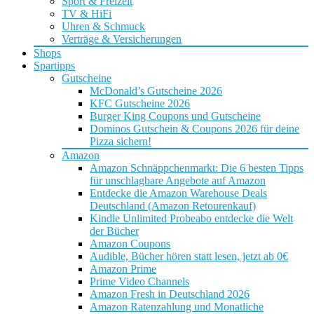
Sport & Freizeit
TV & HiFi
Uhren & Schmuck
Verträge & Versicherungen
Shops
Spartipps
Gutscheine
McDonald’s Gutscheine 2026
KFC Gutscheine 2026
Burger King Coupons und Gutscheine
Dominos Gutschein & Coupons 2026 für deine
Pizza sichern!
Amazon
Amazon Schnäppchenmarkt: Die 6 besten Tipps
für unschlagbare Angebote auf Amazon
Entdecke die Amazon Warehouse Deals
Deutschland (Amazon Retourenkauf)
Kindle Unlimited Probeabo entdecke die Welt
der Bücher
Amazon Coupons
Audible, Bücher hören statt lesen, jetzt ab 0€
Amazon Prime
Prime Video Channels
Amazon Fresh in Deutschland 2026
Amazon Ratenzahlung und Monatliche