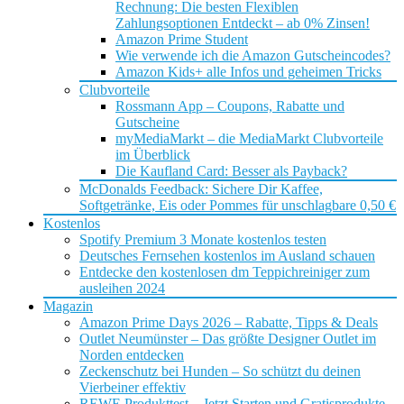
Rechnung: Die besten Flexiblen
Zahlungsoptionen Entdeckt – ab 0% Zinsen!
Amazon Prime Student
Wie verwende ich die Amazon Gutscheincodes?
Amazon Kids+ alle Infos und geheimen Tricks
Clubvorteile
Rossmann App – Coupons, Rabatte und
Gutscheine
myMediaMarkt – die MediaMarkt Clubvorteile
im Überblick
Die Kaufland Card: Besser als Payback?
McDonalds Feedback: Sichere Dir Kaffee,
Softgetränke, Eis oder Pommes für unschlagbare 0,50 €
Kostenlos
Spotify Premium 3 Monate kostenlos testen
Deutsches Fernsehen kostenlos im Ausland schauen
Entdecke den kostenlosen dm Teppichreiniger zum
ausleihen 2024
Magazin
Amazon Prime Days 2026 – Rabatte, Tipps & Deals
Outlet Neumünster – Das größte Designer Outlet im
Norden entdecken
Zeckenschutz bei Hunden – So schützt du deinen
Vierbeiner effektiv
REWE Produkttest – Jetzt Starten und Gratisprodukte