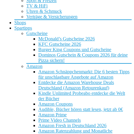
Sport & Freizeit
TV & HiFi
Uhren & Schmuck
Verträge & Versicherungen
Shops
Spartipps
Gutscheine
McDonald’s Gutscheine 2026
KFC Gutscheine 2026
Burger King Coupons und Gutscheine
Dominos Gutschein & Coupons 2026 für deine
Pizza sichern!
Amazon
Amazon Schnäppchenmarkt: Die 6 besten Tipps
für unschlagbare Angebote auf Amazon
Entdecke die Amazon Warehouse Deals
Deutschland (Amazon Retourenkauf)
Kindle Unlimited Probeabo entdecke die Welt
der Bücher
Amazon Coupons
Audible, Bücher hören statt lesen, jetzt ab 0€
Amazon Prime
Prime Video Channels
Amazon Fresh in Deutschland 2026
Amazon Ratenzahlung und Monatliche