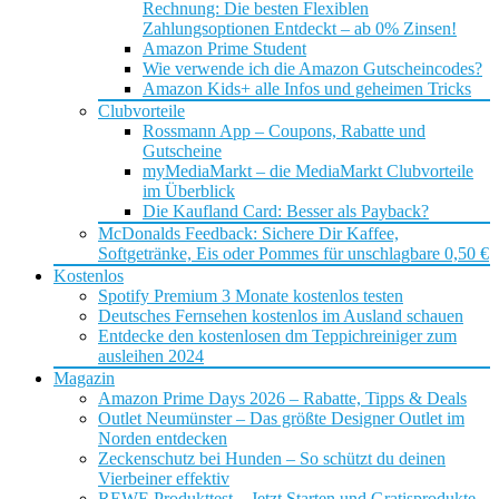
Rechnung: Die besten Flexiblen
Zahlungsoptionen Entdeckt – ab 0% Zinsen!
Amazon Prime Student
Wie verwende ich die Amazon Gutscheincodes?
Amazon Kids+ alle Infos und geheimen Tricks
Clubvorteile
Rossmann App – Coupons, Rabatte und
Gutscheine
myMediaMarkt – die MediaMarkt Clubvorteile
im Überblick
Die Kaufland Card: Besser als Payback?
McDonalds Feedback: Sichere Dir Kaffee,
Softgetränke, Eis oder Pommes für unschlagbare 0,50 €
Kostenlos
Spotify Premium 3 Monate kostenlos testen
Deutsches Fernsehen kostenlos im Ausland schauen
Entdecke den kostenlosen dm Teppichreiniger zum
ausleihen 2024
Magazin
Amazon Prime Days 2026 – Rabatte, Tipps & Deals
Outlet Neumünster – Das größte Designer Outlet im
Norden entdecken
Zeckenschutz bei Hunden – So schützt du deinen
Vierbeiner effektiv
REWE Produkttest – Jetzt Starten und Gratisprodukte