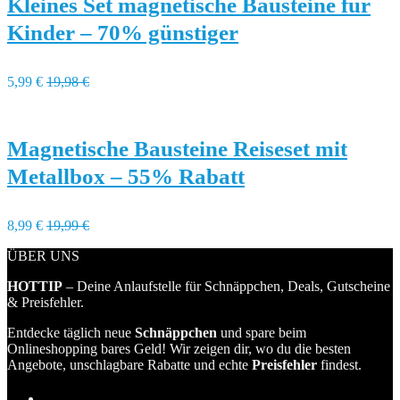
Kleines Set magnetische Bausteine für
Kinder – 70% günstiger
5,99 €
19,98 €
Magnetische Bausteine Reiseset mit
Metallbox – 55% Rabatt
8,99 €
19,99 €
ÜBER UNS
HOTTIP
– Deine Anlaufstelle für Schnäppchen, Deals, Gutscheine
& Preisfehler.
Entdecke täglich neue
Schnäppchen
und spare beim
Onlineshopping bares Geld! Wir zeigen dir, wo du die besten
Angebote, unschlagbare Rabatte und echte
Preisfehler
findest.