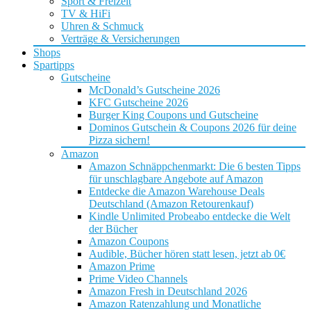
Sport & Freizeit
TV & HiFi
Uhren & Schmuck
Verträge & Versicherungen
Shops
Spartipps
Gutscheine
McDonald’s Gutscheine 2026
KFC Gutscheine 2026
Burger King Coupons und Gutscheine
Dominos Gutschein & Coupons 2026 für deine
Pizza sichern!
Amazon
Amazon Schnäppchenmarkt: Die 6 besten Tipps
für unschlagbare Angebote auf Amazon
Entdecke die Amazon Warehouse Deals
Deutschland (Amazon Retourenkauf)
Kindle Unlimited Probeabo entdecke die Welt
der Bücher
Amazon Coupons
Audible, Bücher hören statt lesen, jetzt ab 0€
Amazon Prime
Prime Video Channels
Amazon Fresh in Deutschland 2026
Amazon Ratenzahlung und Monatliche