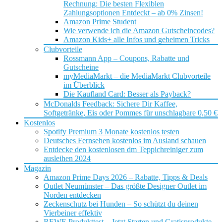
Rechnung: Die besten Flexiblen
Zahlungsoptionen Entdeckt – ab 0% Zinsen!
Amazon Prime Student
Wie verwende ich die Amazon Gutscheincodes?
Amazon Kids+ alle Infos und geheimen Tricks
Clubvorteile
Rossmann App – Coupons, Rabatte und
Gutscheine
myMediaMarkt – die MediaMarkt Clubvorteile
im Überblick
Die Kaufland Card: Besser als Payback?
McDonalds Feedback: Sichere Dir Kaffee,
Softgetränke, Eis oder Pommes für unschlagbare 0,50 €
Kostenlos
Spotify Premium 3 Monate kostenlos testen
Deutsches Fernsehen kostenlos im Ausland schauen
Entdecke den kostenlosen dm Teppichreiniger zum
ausleihen 2024
Magazin
Amazon Prime Days 2026 – Rabatte, Tipps & Deals
Outlet Neumünster – Das größte Designer Outlet im
Norden entdecken
Zeckenschutz bei Hunden – So schützt du deinen
Vierbeiner effektiv
REWE Produkttest – Jetzt Starten und Gratisprodukte