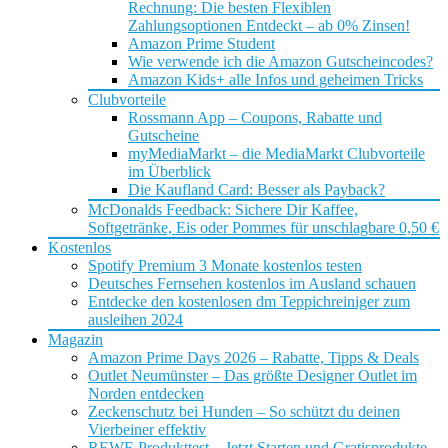
Rechnung: Die besten Flexiblen
Zahlungsoptionen Entdeckt – ab 0% Zinsen!
Amazon Prime Student
Wie verwende ich die Amazon Gutscheincodes?
Amazon Kids+ alle Infos und geheimen Tricks
Clubvorteile
Rossmann App – Coupons, Rabatte und
Gutscheine
myMediaMarkt – die MediaMarkt Clubvorteile
im Überblick
Die Kaufland Card: Besser als Payback?
McDonalds Feedback: Sichere Dir Kaffee,
Softgetränke, Eis oder Pommes für unschlagbare 0,50 €
Kostenlos
Spotify Premium 3 Monate kostenlos testen
Deutsches Fernsehen kostenlos im Ausland schauen
Entdecke den kostenlosen dm Teppichreiniger zum
ausleihen 2024
Magazin
Amazon Prime Days 2026 – Rabatte, Tipps & Deals
Outlet Neumünster – Das größte Designer Outlet im
Norden entdecken
Zeckenschutz bei Hunden – So schützt du deinen
Vierbeiner effektiv
REWE Produkttest – Jetzt Starten und Gratisprodukte