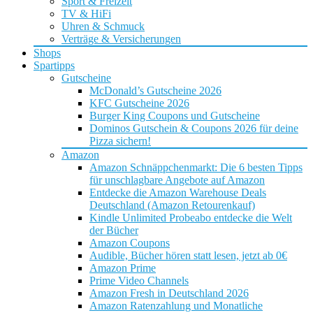
Sport & Freizeit
TV & HiFi
Uhren & Schmuck
Verträge & Versicherungen
Shops
Spartipps
Gutscheine
McDonald’s Gutscheine 2026
KFC Gutscheine 2026
Burger King Coupons und Gutscheine
Dominos Gutschein & Coupons 2026 für deine
Pizza sichern!
Amazon
Amazon Schnäppchenmarkt: Die 6 besten Tipps
für unschlagbare Angebote auf Amazon
Entdecke die Amazon Warehouse Deals
Deutschland (Amazon Retourenkauf)
Kindle Unlimited Probeabo entdecke die Welt
der Bücher
Amazon Coupons
Audible, Bücher hören statt lesen, jetzt ab 0€
Amazon Prime
Prime Video Channels
Amazon Fresh in Deutschland 2026
Amazon Ratenzahlung und Monatliche