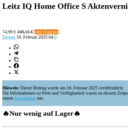
Leitz IQ Home Office S Aktenvern
74,99 €
109,15 €
zum Angebot
Dennis
18. Februar 2025
64
0
Hinweis:
Dieser Beitrag wurde am 18. Februar 2025 veröffentlicht.
Die Informationen zu Preis und Verfügbarkeit waren zu diesem Zeitpunkt 
einem
Kommentar
mit.
🔥
Nur wenig auf Lager
🔥