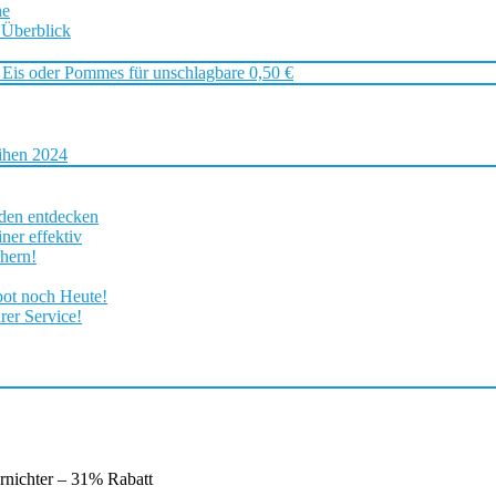
ne
 Überblick
 Eis oder Pommes für unschlagbare 0,50 €
ihen 2024
rden entdecken
ner effektiv
chern!
bot noch Heute!
rer Service!
rnichter – 31% Rabatt