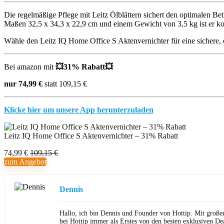
Die regelmäßige Pflege mit Leitz Ölblättern sichert den optimalen B
Maßen 32,5 x 34,3 x 22,9 cm und einem Gewicht von 3,5 kg ist er kom
Wähle den Leitz IQ Home Office S Aktenvernichter für eine sichere, e
Bei amazon mit
💥
31% Rabatt
💥
nur 74,99 €
statt 109,15 €
Klicke hier um unsere App herunterzuladen
Leitz IQ Home Office S Aktenvernichter – 31% Rabatt
74,99 €
109,15 €
zum Angebot
Dennis
Hallo, ich bin Dennis und Founder von Hottip. Mit große
bei Hottip immer als Erstes von den besten exklusiven Dea