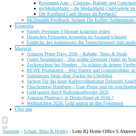
Rossmann App – Coupons, Rabatte und Gutschei
myMediaMarkt – die MediaMarkt Clubvorteile im
Die Kaufland Card: Besser als Payback?
McDonalds Feedback: Sichere Dir Kaffee, Softgetränke,
Kostenlos
Spotify Premium 3 Monate kostenlos testen
Deutsches Fernsehen kostenlos im Ausland schauen
Entdecke den kostenlosen dm Teppichreiniger zum ausle
Magazin
Amazon Prime Days 2026 – Rabatte, Tipps & Deals
Outlet Neumünster – Das größte Designer Outlet im No
Zeckenschutz bei Hunden – So schützt du deinen Vierbei
REWE Produkttest – Jetzt Starten und Gratisprodukte si
Sodastream Sirup ohne Zucker im Überblick
Sichere Dir das beste Kaffeevollautomat Delonghi Ange
Flaschenpost Hamburg – Gute Preise und ein unschlagba
Geld sparen durch Balkonkraftwerke 2026
Amazon Pharmacy in Deutschland ab 2026 ?
Weihnachten 2026: Geld sparen an den Feiertagen
Über uns
Startseite
-
Schule, Büro & Hobby
-
Leitz IQ Home Office S Aktenve