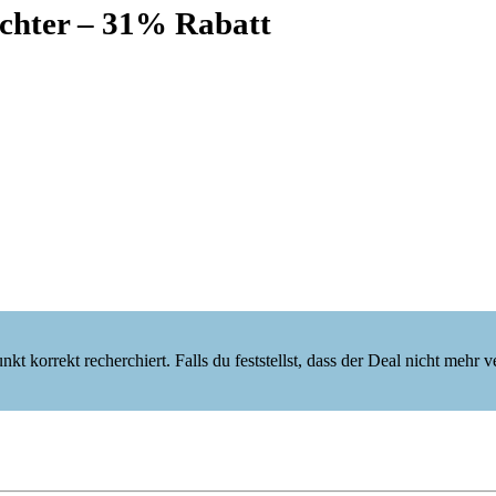
ichter – 31% Rabatt
korrekt recherchiert. Falls du feststellst, dass der Deal nicht mehr verf