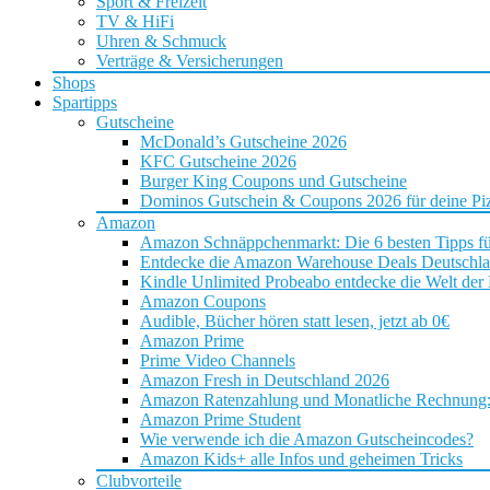
Sport & Freizeit
TV & HiFi
Uhren & Schmuck
Verträge & Versicherungen
Shops
Spartipps
Gutscheine
McDonald’s Gutscheine 2026
KFC Gutscheine 2026
Burger King Coupons und Gutscheine
Dominos Gutschein & Coupons 2026 für deine Piz
Amazon
Amazon Schnäppchenmarkt: Die 6 besten Tipps f
Entdecke die Amazon Warehouse Deals Deutschl
Kindle Unlimited Probeabo entdecke die Welt der
Amazon Coupons
Audible, Bücher hören statt lesen, jetzt ab 0€
Amazon Prime
Prime Video Channels
Amazon Fresh in Deutschland 2026
Amazon Ratenzahlung und Monatliche Rechnung: D
Amazon Prime Student
Wie verwende ich die Amazon Gutscheincodes?
Amazon Kids+ alle Infos und geheimen Tricks
Clubvorteile