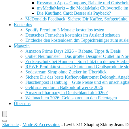
Rossmann App – Coupons, Rabatte und Gutschei
myMediaMarkt – die MediaMarkt Clubvorteile im
Die Kaufland Card: Besser als Payback?
McDonalds Feedback: Sichere Dir Kaffee, Softgetränke,
Kostenlos
Spotify Premium 3 Monate kostenlos testen
Deutsches Fernsehen kostenlos im Ausland schauen
Entdecke den kostenlosen dm Teppichreiniger zum ausle
Magazin
Amazon Prime Days 2026 – Rabatte, Tipps & Deals
Outlet Neumünster – Das größte Designer Outlet im No
Zeckenschutz bei Hunden – So schützt du deinen Vierbei
REWE Produkttest – Jetzt Starten und Gratisprodukte si
Sodastream Sirup ohne Zucker im Überblick
Sichere Dir das beste Kaffeevollautomat Delonghi Ange
Flaschenpost Hamburg – Gute Preise und ein unschlagba
Geld sparen durch Balkonkraftwerke 2026
Amazon Pharmacy in Deutschland ab 2026 ?
Weihnachten 2026: Geld sparen an den Feiertagen
Über uns
Startseite
-
Mode & Accessoires
-
Levi’s 311 Shaping Skinny Jeans 