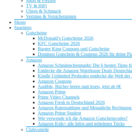
Sport & Freizeit
TV & HiFi
Uhren & Schmuck
Verträge & Versicherungen
Shops
Spartipps
Gutscheine
McDonald’s Gutscheine 2026
KFC Gutscheine 2026
Burger King Coupons und Gutscheine
Dominos Gutschein & Coupons 2026 für deine Piz
Amazon
Amazon Schnäppchenmarkt: Die 6 besten Tipps f
Entdecke die Amazon Warehouse Deals Deutschl
Kindle Unlimited Probeabo entdecke die Welt der
Amazon Coupons
Audible, Bücher hören statt lesen, jetzt ab 0€
Amazon Prime
Prime Video Channels
Amazon Fresh in Deutschland 2026
Amazon Ratenzahlung und Monatliche Rechnung: D
Amazon Prime Student
Wie verwende ich die Amazon Gutscheincodes?
Amazon Kids+ alle Infos und geheimen Tricks
Clubvorteile