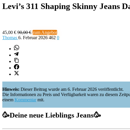
Levi’s 311 Shaping Skinny Jeans 
45,00 €
90,00 €
zum Angebot
Thomas
6. Februar 2026
462
0
Hinweis:
Dieser Beitrag wurde am 6. Februar 2026 veröffentlicht.
Die Informationen zu Preis und Verfügbarkeit waren zu diesem Zeitpunkt 
einem
Kommentar
mit.
🥳
Deine neue Lieblings Jeans
🥳