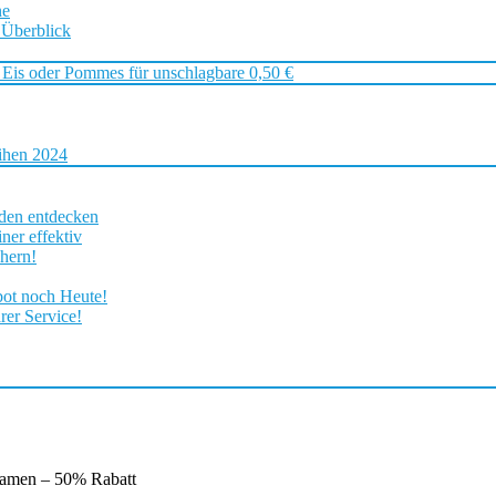
ne
 Überblick
 Eis oder Pommes für unschlagbare 0,50 €
ihen 2024
rden entdecken
ner effektiv
chern!
bot noch Heute!
rer Service!
Damen – 50% Rabatt